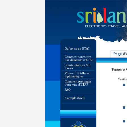
Qu’est-ce un ETA?
Page d'
Comment soumettre
une demande d’ETA?
Courte visite au Sri
Lanka
Termes et 
Visites officielles et
diplomatiques
Veuille
Comment prolonger
votre visa d'ETA?
FAQ
Exemple d'avis