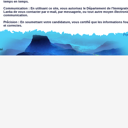
temps en temps.
Communication : En utilisant ce site, vous autorisez le Département de l'Immigrati
Lanka de vous contacter par e-mail, par messagerie, ou tout autre moyen électron
communication.
Précision : En soumettant votre candidature, vous certifié que les informations fo
et correctes.
Limites d'utilisation : Vous ne pouvez utiliser ce site qu’à des fins autres que le bu
Dégagement de responsabilité
ité
En utilisant ce site web, vous acceptez
Le Département de l'Immigration et Émigration du Sri Lanka n'assume aucune responsabi
l'exactitude de l'information contenue sur ce site. Les utilisateurs doivent faire leur propr
Département exclut toute responsabilité dans la mesure permise par la loi en cas de 
l'utilisation de, ou sur la foi, les informations contenues sur ou l'accès via ce site web, qu
négligence de la part du Département ou de ses des agents.
Information ou les matériaux qui sont injurieux, pornographiques, impropres à l'ac
nature criminelle ou violente peuvent être accessibles via ce site soit à la suite de p
sites Web liés. Le Département ne fait aucune déclaration quant à la pertinence des 
visualisation par des mineurs ou toute autre personne.
Vous assumez tous les risques associés à l'utilisation de ce site web, y compris:
Risque que votre ordinateur, des logiciels ou des données soient endomm
être transmis ou activé via le site web ou votre accès à ce produit ou,
Le risque que le contenu de ce site web et de sites web liés est conforme 