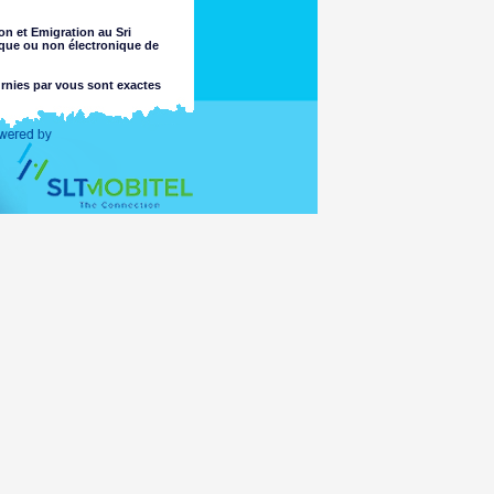
on et Emigration au Sri
ique ou non électronique de
urnies par vous sont exactes
t recherché.
lité quant à l'exhaustivité ou
e jugement sur ces questions. Le
perte ou dommage découlant de
'il s'agisse ou non causé par une
cès des mineurs ou autrement de
iratage ou matériel placé sur les
informations accessibles pour la
agés par un virus qui pourrait
aux lois de tout pays en dehors