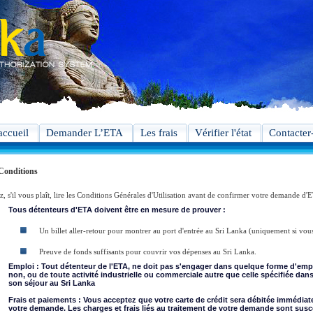
accueil
Demander L’ETA
Les frais
Vérifier l'état
Contacter
Conditions
z, s'il vous plaît, lire les Conditions Générales d'Utilisation avant de confirmer votre demande d'
Tous détenteurs d'ETA doivent être en mesure de prouver :
Un billet aller-retour pour montrer au port d'entrée au Sri Lanka (uniquement si vou
Preuve de fonds suffisants pour couvrir vos dépenses au Sri Lanka.
Emploi : Tout détenteur de l'ETA, ne doit pas s'engager dans quelque forme d'emp
non, ou de toute activité industrielle ou commerciale autre que celle spécifiée dan
son séjour au Sri Lanka
Frais et paiements : Vous acceptez que votre carte de crédit sera débitée immédia
votre demande. Les charges et frais liés au traitement de votre demande sont susc