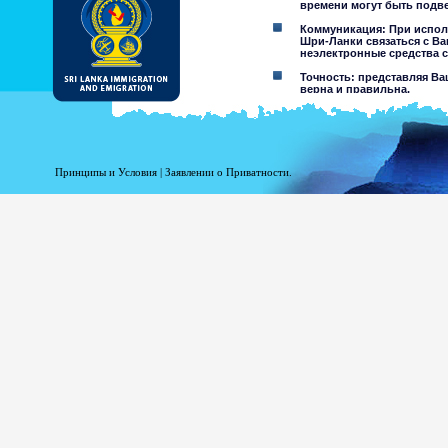
времени могут быть подв
Коммуникация: При испол
Шри-Ланки связаться с Ва
неэлектронные средства с
Точность: представляя Ва
верна и правильна.
Ограничения использовани
обозначенной.
Отклонение ответственнос
Принципы и Условия
|
Заявлении о Приватности.
При использовании этого
Департамент Иммиграции и Э
информации содержащейся н
материалах. Департамент и
повреждение, являющееся рез
на этом сайте, или доступа 
агентов.
Информация или ма
несовершеннолетних,
результате хакерство
предостережений от
других пользователей
Вы принимаете все ри
Риск вашег
который мог