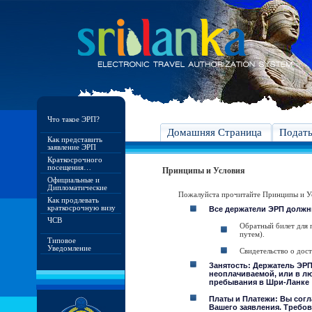
Что такое ЭРП?
Домашняя Страница
Подат
Как представить
заявление ЭРП
Краткосрочного
посещения…
Принципы и Условия
Официальные и
Дипломатические
Пожалуйста прочитайте Принципы и Ус
Как продлевать
краткосрочную визу
Все держатели ЭРП должн
ЧСВ
Обратный билет для 
путем).
Типовое
Уведомление
Свидетельство о дос
Занятость: Держатель ЭРП
неоплачиваемой, или в лю
пребывания в Шри-Ланке
Платы и Платежи: Вы согл
Вашего заявления. Требов