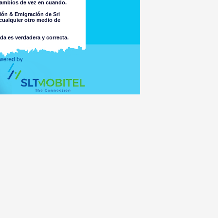
 cambios de vez en cuando.
ión & Emigración de Sri
cualquier otro medio de
ada es verdadera y correcta.
.
a por la integridad o exactitud
cio sobre ella. El Departamento
 por el uso de la información
o no causado por una negligencia
ores u otra forma de naturaleza
ultado de piratería informática o
sta sobre la adecuación de la
or algún virus que pueda ser
s leyes de cualquier país fuera