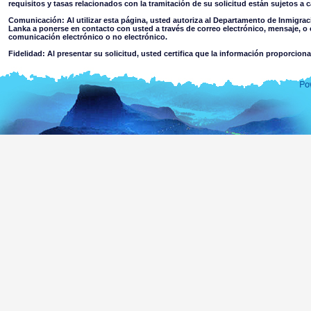
requisitos y tasas relacionados con la tramitación de su solicitud están sujetos a
Comunicación: Al utilizar esta página, usted autoriza al Departamento de Inmigrac
Lanka a ponerse en contacto con usted a través de correo electrónico, mensaje, o 
comunicación electrónico o no electrónico.
Fidelidad: Al presentar su solicitud, usted certifica que la información proporcion
Restricciones de uso: No debe usar esta página para otro fin distinto al estipulado
Aviso Legal:
Al utilizar esta página web usted acepta
El Departamento de Inmigración & Emigración de Sri Lanka no acepta responsabilidad algun
de cualquier información contenida en esta página. Los usuarios deben hacer su propio jui
niega toda responsabilidad en la medida que la ley permite por pérdida o daño causado
contenida en esta página web o la confianza en ella, o la accedida a través de ella, ya sea 
por parte del Departamento o sus agentes.
Información o materiales que sean ofensivos, pornográficos, no adecuados para men
criminal o violenta a la que se pueda acceder a través de esta página ya sea como res
material colgado en páginas vinculadas a ésta. El Departamento no eleva prote
información accesible a menores o cualquier otra persona.
Usted asume todos los riesgos asociados con el uso de esta página, incluyendo
Riesgo de su ordenador, software o información que resulte dañada p
trasmitido o activado a través de la página web o de su acceso a ella; o,
El riesgo de que el contenido de esta página y páginas vinculadas acaten la
de Sri Lanka.