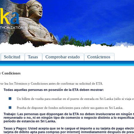
Solicitud
Tasas
Comprobar estado
Contáctenos
y Condiciones
vor lea los Términos y Condiciones antes de confirmar su solicitud de ETA.
Todas aquellas personas en posesión de la ETA deben mostrar:
Un billete de vuelta para enseñar en el puerto de entrada en Sri Lanka (sólo si viaja e
Prueba de disponer de fondos suficientes para cubrir sus gastos en Sri Lanka.
Trabajo: Las personas que dispongan de la ETA no deben involucrarse en ningún t
remunerado o no, ni en ningún tipo de comercio o negocio distinto a lo especifica
período de estancia en Sri Lanka.
Tasas y Pagos: Usted acepta que se le cargue el importe a su tarjeta de pago electró
tarjeta de débito apta para compras por internet) inmediatamente después de presen