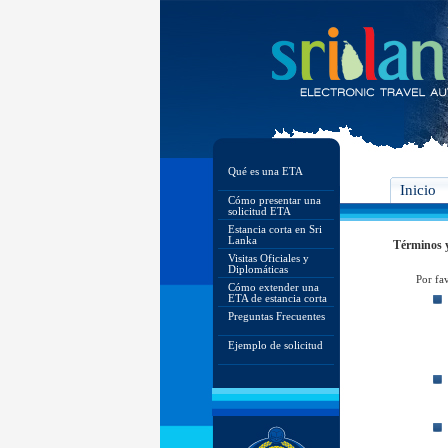
Qué es una ETA
Inicio
Cómo presentar una
solicitud ETA
Estancia corta en Sri
Lanka
Términos 
Visitas Oficiales y
Diplomáticas
Por fa
Cómo extender una
ETA de estancia corta
Preguntas Frecuentes
Ejemplo de solicitud