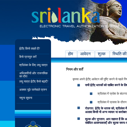
ईटीए किसे कहते हैं?
होम
आवेदन
शुल्क
स्थिति की
कैसे प्रस्तुत करें
श्रीलंका के लिए लघु यात्रा
नियम और शर्तें
अधिकारियों और राजनयिक
का दौरा
कृपया अपने ईटीए आवेदन की पुष्टि करने से पहले नियम एव
लघु यात्रा ईटीए कैसे बढ़ाएँ?
सभी ईटीए धारकों को साबित करने के लिए
अक्सर पूछे जानेवाले प्रश्न
श्रीलंका में प्रवेश के बंदर
नमूना सूचना
श्रीलंका में प्रवास के दौरान
रोज़गार: ईटीए के धारक को, श्रीलंका में
अलावा किसी भी अन्य व्यापार या कारोबार म
शुल्क और भुगतान: आप सहमत हैं कि अपन
संबंधित आवश्यकताएँ और शुल्क समय-समय