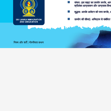
संचार: इस साइट का उपयोग करके, आप ई-म
श्रीलंका आप्रवासन और उत्प्रवास विभा
शुद्धता: आपके आवेदन को जमा करके, आप
उपयोग की सीमाएं: अभिप्राय से संबंधित 
अस्वीकरण:
इस वेब साइट का उपयोग करके आप स्वीका
इस साइट में निहित जानकारी से संबद्ध
नियम और शर्तें
|
गोपनीयता कथन
करता. उपयोगकर्ताओं को उन मामलों के बा
लापरवाही की वजह से या नहीं, उपलब्ध सू
शामिल नहीं करता.
सूचना या सामग्री, जो आक्र
सुलभ हो सकता है, परिणाम के र
सुलभ जानकारी की उपयुक्तता 
निम्नांकित कारणों सहित, आ
वेब साइट या आप
को क्षतिग्रस्त 
जोखिम कि इस वे
आपके द्वारा उपयोगी इस वेब 