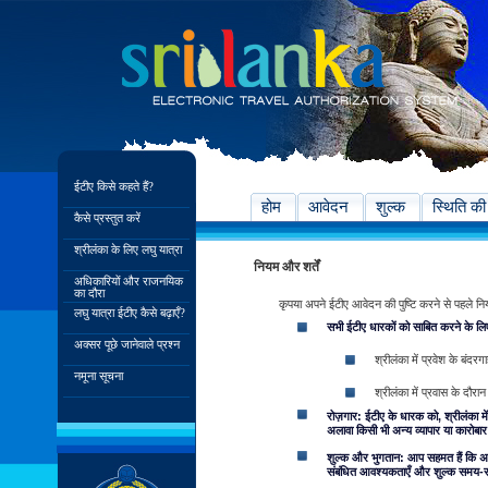
ईटीए किसे कहते हैं?
होम
आवेदन
शुल्क
स्थिति की
कैसे प्रस्तुत करें
श्रीलंका के लिए लघु यात्रा
नियम और शर्तें
अधिकारियों और राजनयिक
का दौरा
कृपया अपने ईटीए आवेदन की पुष्टि करने से पहले नियम एव
लघु यात्रा ईटीए कैसे बढ़ाएँ?
सभी ईटीए धारकों को साबित करने के लिए
अक्सर पूछे जानेवाले प्रश्न
श्रीलंका में प्रवेश के बंदर
नमूना सूचना
श्रीलंका में प्रवास के दौरान
रोज़गार: ईटीए के धारक को, श्रीलंका में
अलावा किसी भी अन्य व्यापार या कारोबार म
शुल्क और भुगतान: आप सहमत हैं कि अपन
संबंधित आवश्यकताएँ और शुल्क समय-समय