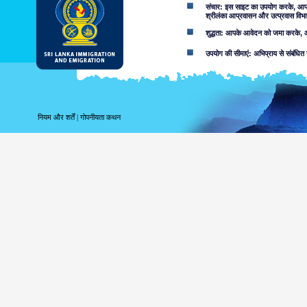
संचार: इस साइट का उपयोग करके, आप ई-म
श्रीलंका आप्रवासन और उत्प्रवास विभा
शुद्धता: आपके आवेदन को जमा करके, आप
उपयोग की सीमाएं: अभिप्राय से संबंधित 
अस्वीकरण:
इस वेब साइट का उपयोग करके आप स्वीका
इस साइट में निहित जानकारी से संबद्ध
नियम और शर्तें
|
गोपनीयता कथन
करता. उपयोगकर्ताओं को उन मामलों के बा
लापरवाही की वजह से या नहीं, उपलब्ध सू
शामिल नहीं करता.
सूचना या सामग्री, जो आक्र
सुलभ हो सकता है, परिणाम के र
सुलभ जानकारी की उपयुक्तता 
निम्नांकित कारणों सहित, आ
वेब साइट या आप
को क्षतिग्रस्त 
जोखिम कि इस वे
आपके द्वारा उपयोगी इस वेब 