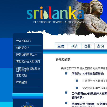
什么叫ETA？
主页
申请
收费
查询
如何提交？
短暂访问斯里兰卡
条件和前提
官员和外交人员访问
确认您的ETA申请表之前请阅读条件和
如何延长发出短暂访
问的ETA？
所有的ETA持有者必须能够:
常见问题
在斯里兰卡入境港有
样本通知
说明您在斯里兰卡可
工作:持有ETA的他/她本人
者商业事。
费用和支付: 您同意一旦您提