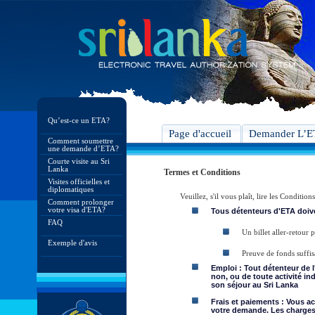
Qu’est-ce un ETA?
Page d'accueil
Demander L’
Comment soumettre
une demande d’ETA?
Courte visite au Sri
Lanka
Termes et Conditions
Visites officielles et
diplomatiques
Veuillez, s'il vous plaît, lire les Condit
Comment prolonger
votre visa d'ETA?
Tous détenteurs d'ETA doive
FAQ
Un billet aller-retour
Exemple d'avis
Preuve de fonds suffis
Emploi : Tout détenteur de 
non, ou de toute activité in
son séjour au Sri Lanka
Frais et paiements : Vous a
votre demande. Les charges 