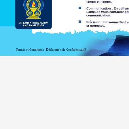
temps en temps.
Communication : En utilisant
Lanka de vous contacter par
communication.
Précision : En soumettant vo
et correctes.
Limites d'utilisation : Vous 
Dégagement de responsabil
Termes et Conditions
|
Déclaration de Confidentialité
En utilisant ce site web, vo
Le Département de l'Immigrati
l'exactitude de l'information c
Département exclut toute res
l'utilisation de, ou sur la foi,
négligence de la part du Départ
Information ou les ma
nature criminelle ou vi
sites Web liés. Le Dép
visualisation par des 
Vous assumez tous les r
Risque que v
être transmis
Le risque qu