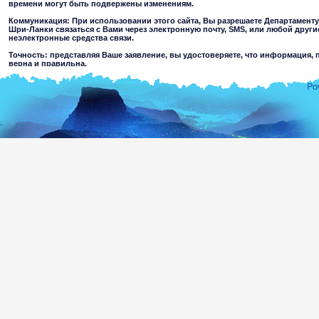
времени могут быть подвержены изменениям.
Коммуникация: При использовании этого сайта, Вы разрешаете Департамент
Шри-Ланки связаться с Вами через электронную почту, SMS, или любой друг
неэлектронные средства связи.
Точность: представляя Ваше заявление, вы удостоверяете, что информация, 
верна и правильна.
Ограничения использования: Вы не можете использовать этот сайт в любой 
обозначенной.
Отклонение ответственности:
.
При использовании этого вебсайта Вы принимаете
Департамент Иммиграции и Эмиграции Шри-Ланки не несет ответственности за закон
информации содержащейся на этом сайте. Пользователи должны сделать свои со
материалах. Департамент исключает всю ответственность до степени, разрешен
повреждение, являющееся результатом использования или доверительности относител
на этом сайте, или доступа через этот вебсайт, вызванный любой небрежностью со 
агентов.
Информация или материалы, которые являются агрессивными, порнографи
несовершеннолетних, а также преступного или жестокого характера могут быт
результате хакерство или в результате их размещения на других вебсайтах по 
предостережений относительно пригодности информации, доступной для не
других пользователей.
Вы принимаете все риски, связанные с использованием этого вебсайта,включая:
Риск вашего компьютера, программного обеспечения или данных, 
который мог бы быть передан или активизирован через вебсайт или ваш