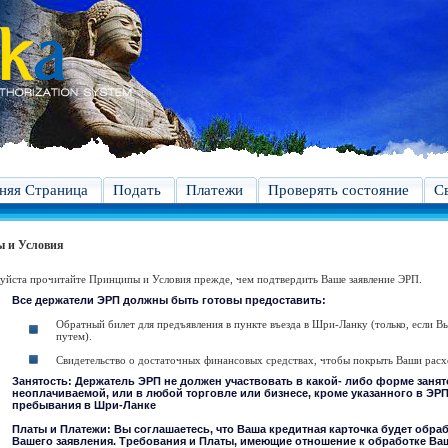
яя Страница
Подать
Платежи
Проверять состояние
С
 и Условия
йста прочитайте Принципы и Условия прежде, чем подтвердить Ваше заявление ЭРП.
Все держатели ЭРП должны быть готовы предоставить:
Обратный билет для предъявления в пункте въезда в Шри-Ланку (только, если 
путем).
Свидетельство о достаточных финансовых средствах, чтобы покрыть Ваши рас
Занятость: Держатель ЭРП не должен участвовать в какой- либо форме заня
неоплачиваемой, или в любой торговле или бизнесе, кроме указанного в ЭРП
пребывания в Шри-Ланке
Платы и Платежи: Вы соглашаетесь, что Ваша кредитная карточка будет обраб
Вашего заявления. Требования и Платы, имеющие отношение к обработке Ваш