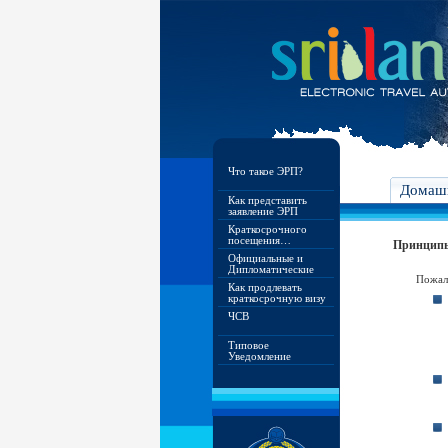
Что такое ЭРП?
Домашн
Как представить
заявление ЭРП
Краткосрочного
посещения…
Принципы
Официальные и
Дипломатические
Пожалу
Как продлевать
краткосрочную визу
ЧСВ
Типовое
Уведомление