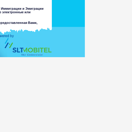
у Иммиграции и Эмиграции
ие электронные или
предоставленная Вами,
другой цели, кроме
ченность или точности любой
бственные суждения об этих
ной законом, за потерю или
ьно информации, содержащейся
стороны Департамента или его
ческими, неподходящими для
ь доступны через этот сайт в
ссылке. Департамент не делает
совершеннолетних или любых
повреждаемых любым вирусом
 доступ к нему или,