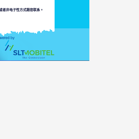
或者非电子性方式跟您联系。
有关以上的事。本部排斥因本部
允许范围内损失或损毁责任。
连接到冒犯、色情、不符合于少
人可直通信息的适当诉说。
险或者您的接通于它或者
家的法律。