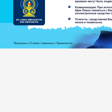
времени могут быть подв
Коммуникация: При испол
Шри-Ланки связаться с Ва
неэлектронные средства с
Точность: представляя Ва
верна и правильна.
Ограничения использовани
обозначенной.
Отклонение ответственнос
Принципы и Условия
|
Заявлении о Приватности.
При использовании этого
Департамент Иммиграции и Э
информации содержащейся н
материалах. Департамент и
повреждение, являющееся рез
на этом сайте, или доступа 
агентов.
Информация или ма
несовершеннолетних,
результате хакерство
предостережений от
других пользователей
Вы принимаете все ри
Риск вашег
который мог