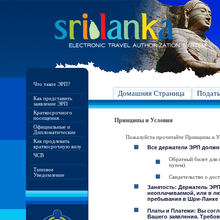
Что такое ЭРП?
Домашняя Страница
Подат
Как представить
заявление ЭРП
Краткосрочного
посещения…
Принципы и Условия
Официальные и
Дипломатические
Пожалуйста прочитайте Принципы и Ус
Как продлевать
краткосрочную визу
Все держатели ЭРП должн
ЧСВ
Обратный билет для 
путем).
Типовое
Уведомление
Свидетельство о дос
Занятость: Держатель ЭРП
неоплачиваемой, или в лю
пребывания в Шри-Ланке
Платы и Платежи: Вы согл
Вашего заявления. Требов