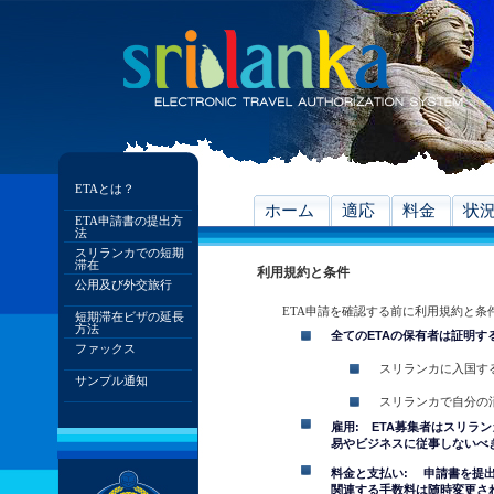
ETAとは？
ホーム
適応
料金
状
ETA申請書の提出方
法
スリランカでの短期
滞在
利用規約と条件
公用及び外交旅行
ETA申請を確認する前に利用規約と条
短期滞在ビザの延長
方法
全てのETAの保有者は証明す
ファックス
スリランカに入国す
サンプル通知
スリランカで自分の
雇用: ETA募集者はスリラ
易やビジネスに従事しないべ
料金と支払い: 申請書を提
関連する手数料は随時変更さ