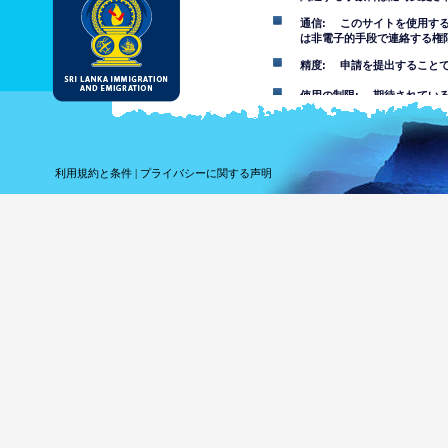
通信: このサイトを使用す
は非電子的手段で連絡する権
精度: 申請を提出すること
使用の制限: 期待されてい
免責事項
このウェブサイトの使用を受
利用規約と条件
|
プライバシーに関する声明
このウェブサイトにある情報
その事項について自分で判断
報を信頼することでまたはこ
れている損失や損害について
このウェブサイトを
は不快な、ポルノ、
す。部門は未成年者
このウェブサイトの
ウェブサイ
ってコンピ
しません。
ウェブサイ