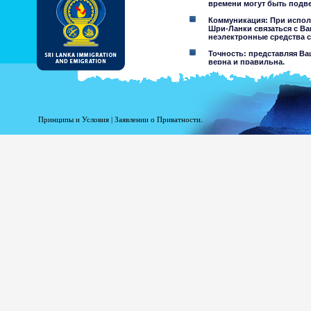
времени могут быть подв
Коммуникация: При испол
Шри-Ланки связаться с Ва
неэлектронные средства с
Точность: представляя Ва
верна и правильна.
Ограничения использовани
обозначенной.
Отклонение ответственнос
Принципы и Условия
|
Заявлении о Приватности.
При использовании этого
Департамент Иммиграции и Э
информации содержащейся н
материалах. Департамент и
повреждение, являющееся рез
на этом сайте, или доступа 
агентов.
Информация или ма
несовершеннолетних,
результате хакерство
предостережений от
других пользователей
Вы принимаете все ри
Риск вашег
который мог