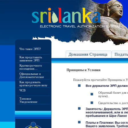
Что такое ЭРП?
Домашняя Страница
Подат
Как представить
заявление ЭРП
Краткосрочного
посещения…
Принципы и Условия
Официальные и
Дипломатические
Пожалуйста прочитайте Принципы и Ус
Как продлевать
краткосрочную визу
Все держатели ЭРП должн
ЧСВ
Обратный билет для 
путем).
Типовое
Уведомление
Свидетельство о дос
Занятость: Держатель ЭРП
неоплачиваемой, или в лю
пребывания в Шри-Ланке
Платы и Платежи: Вы согл
Вашего заявления. Требов