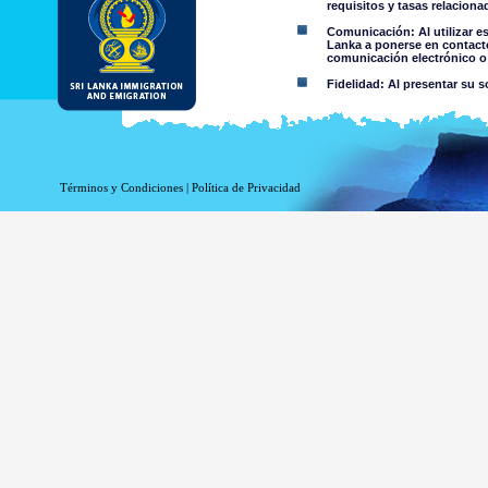
requisitos y tasas relacion
Comunicación: Al utilizar e
Lanka a ponerse en contacto
comunicación electrónico o 
Fidelidad: Al presentar su s
Restricciones de uso: No deb
Aviso Legal:
Términos y Condiciones
|
Política de Privacidad
Al utilizar esta página web 
El Departamento de Inmigración
de cualquier información conte
niega toda responsabilidad e
contenida en esta página web o 
por parte del Departamento o su
Información o materia
criminal o violenta a 
material colgado en 
información accesible 
Usted asume todos los 
Riesgo de s
trasmitido o 
El riesgo de
de Sri Lanka