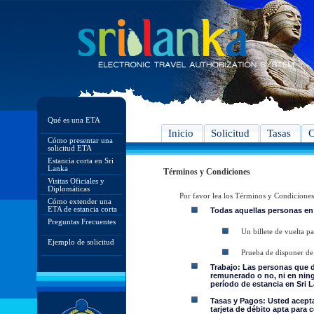
Qué es una ETA
Inicio
Solicitud
Tasas
C
Cómo presentar una
solicitud ETA
Estancia corta en Sri
Lanka
Términos y Condiciones
Visitas Oficiales y
Diplomáticas
Por favor lea los Términos y Condiciones
Cómo extender una
ETA de estancia corta
Todas aquellas personas en
Preguntas Frecuentes
Un billete de vuelta pa
Ejemplo de solicitud
Prueba de disponer de 
Trabajo: Las personas que 
remunerado o no, ni en ning
período de estancia en Sri L
Tasas y Pagos: Usted acepta 
tarjeta de débito apta para