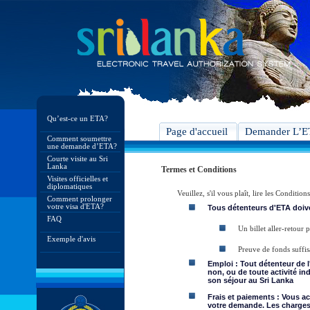
Qu’est-ce un ETA?
Page d'accueil
Demander L’
Comment soumettre
une demande d’ETA?
Courte visite au Sri
Lanka
Termes et Conditions
Visites officielles et
diplomatiques
Veuillez, s'il vous plaît, lire les Condit
Comment prolonger
votre visa d'ETA?
Tous détenteurs d'ETA doive
FAQ
Un billet aller-retour
Exemple d'avis
Preuve de fonds suffis
Emploi : Tout détenteur de 
non, ou de toute activité in
son séjour au Sri Lanka
Frais et paiements : Vous a
votre demande. Les charges 