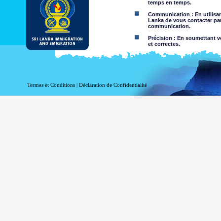
temps en temps.
Communication : En utilisant
Lanka de vous contacter par
communication.
Précision : En soumettant vo
et correctes.
Limites d'utilisation : Vous 
Dégagement de responsabil
Termes et Conditions
|
Déclaration de Confidentialité
En utilisant ce site web, vo
Le Département de l'Immigrati
l'exactitude de l'information c
Département exclut toute res
l'utilisation de, ou sur la foi,
négligence de la part du Départ
Information ou les ma
nature criminelle ou vi
sites Web liés. Le Dép
visualisation par des 
Vous assumez tous les r
Risque que v
être transmis
Le risque qu