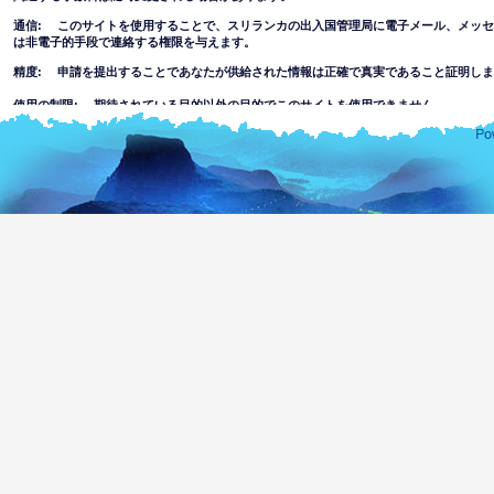
通信: このサイトを使用することで、スリランカの出入国管理局に電子メール、メッ
は非電子的手段で連絡する権限を与えます。
精度: 申請を提出することであなたが供給された情報は正確で真実であること証明しま
使用の制限: 期待されている目的以外の目的でこのサイトを使用できません。
免責事項
このウェブサイトの使用を受け入れることにより
このウェブサイトにある情報の完全さまたは正確さについてスリランカの出入国管理局
その事項について自分で判断しなければなりません。このウェブサイトを使用すること
報を信頼することでまたはこのウェブサイトを通してアクセスすることでまたは何かの
れている損失や損害について出入国管理局の一部または代理人はすべての責任を除外し
このウェブサイトを通してハッキングまたはリンクされているウェブサイトへ
は不快な、ポルノ、不適切な情報や資料にアクセスまたは犯罪や暴力的な性質
す。部門は未成年者または他の人物に表示される情報の適合性に関して一切責
このウェブサイトの使用に伴う以下を含む全てのリスクを想定します。
ウェブサイトまたはウェブサイトへのアクセスを通して何かのウイル
ってコンピュータは危険な状態になったり、ソフトウェアあるいはデ
しません。
ウェブサイトの内容およびリンクされているウェブサイトはスリラン