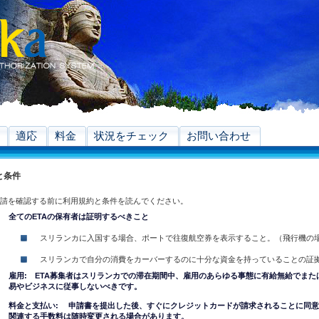
適応
料金
状況をチェック
お問い合わせ
と条件
申請を確認する前に利用規約と条件を読んでください。
全てのETAの保有者は証明するべきこと
スリランカに入国する場合、ポートで往復航空券を表示すること。（飛行機の
スリランカで自分の消費をカーバーするのに十分な資金を持っていることの証
雇用: ETA募集者はスリランカでの滞在期間中、雇用のあらゆる事態に有給無給でまた
易やビジネスに従事しないべきです。
料金と支払い: 申請書を提出した後、すぐにクレジットカードが請求されることに同
関連する手数料は随時変更される場合があります。