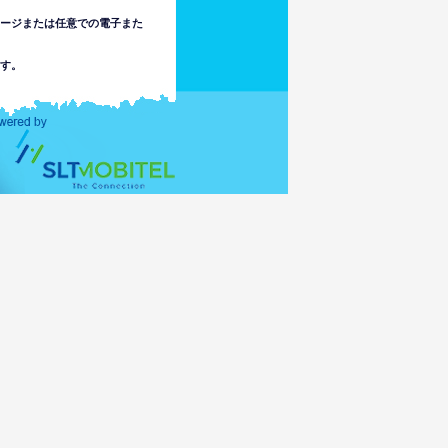
セージまたは任意での電子また
す。
は責任を負いません。使用者は
でまたはこのウェブサイトの情
不注意で起こる、法律で認めら
ます。
アクセスの結果として未成年者
にアクセス可能な場合がありま
任を負いません。
スの伝達もしくは活性化によ
ータを破損されたりするかも
カ以外の国の法律に従うリス