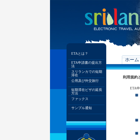
ETAとは？
ホーム
ETA申請書の提出方
法
スリランカでの短期
滞在
利用規約
公用及び外交旅行
ETA
短期滞在ビザの延長
方法
ファックス
サンプル通知