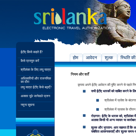
ईटीए किसे कहते हैं?
होम
आवेदन
शुल्क
स्थिति की
कैसे प्रस्तुत करें
श्रीलंका के लिए लघु यात्रा
नियम और शर्तें
अधिकारियों और राजनयिक
का दौरा
कृपया अपने ईटीए आवेदन की पुष्टि करने से पहले नियम एव
लघु यात्रा ईटीए कैसे बढ़ाएँ?
सभी ईटीए धारकों को साबित करने के लिए
अक्सर पूछे जानेवाले प्रश्न
श्रीलंका में प्रवेश के बंदर
नमूना सूचना
श्रीलंका में प्रवास के दौरान
रोज़गार: ईटीए के धारक को, श्रीलंका में
अलावा किसी भी अन्य व्यापार या कारोबार म
शुल्क और भुगतान: आप सहमत हैं कि अपन
संबंधित आवश्यकताएँ और शुल्क समय-समय