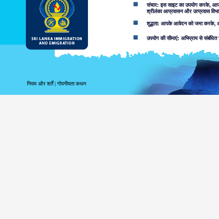
संचार: इस साइट का उपयोग करके, आप ई-म
श्रीलंका आप्रवासन और उत्प्रवास विभा
शुद्धता: आपके आवेदन को जमा करके, आप
उपयोग की सीमाएं: अभिप्राय से संबंधित 
अस्वीकरण:
इस वेब साइट का उपयोग करके आप स्वीका
इस साइट में निहित जानकारी से संबद्ध
नियम और शर्तें
|
गोपनीयता कथन
करता. उपयोगकर्ताओं को उन मामलों के बा
लापरवाही की वजह से या नहीं, उपलब्ध सू
शामिल नहीं करता.
सूचना या सामग्री, जो आक्र
सुलभ हो सकता है, परिणाम के र
सुलभ जानकारी की उपयुक्तता 
निम्नांकित कारणों सहित, आ
वेब साइट या आप
को क्षतिग्रस्त 
जोखिम कि इस वे
आपके द्वारा उपयोगी इस वेब 