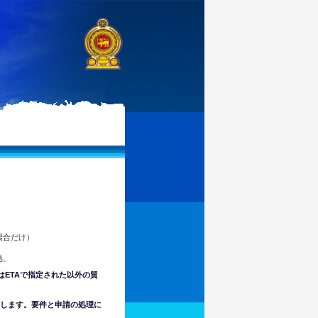
場合だけ）
拠。
はETAで指定された以外の貿
意します。要件と申請の処理に