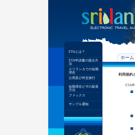
ETAとは？
ホーム
ETA申請書の提出方
法
スリランカでの短期
滞在
利用規約
公用及び外交旅行
ETA
短期滞在ビザの延長
方法
ファックス
サンプル通知