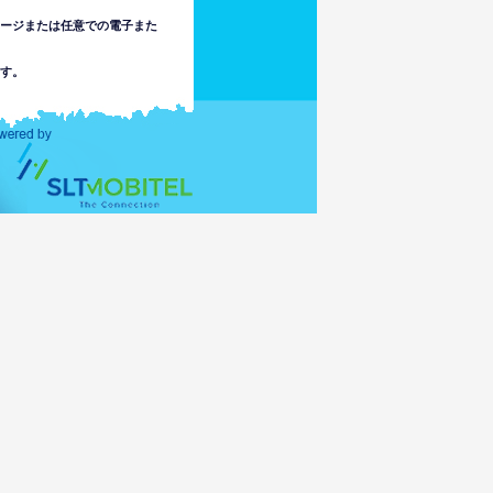
セージまたは任意での電子また
す。
は責任を負いません。使用者は
でまたはこのウェブサイトの情
不注意で起こる、法律で認めら
ます。
アクセスの結果として未成年者
にアクセス可能な場合がありま
任を負いません。
スの伝達もしくは活性化によ
ータを破損されたりするかも
カ以外の国の法律に従うリス