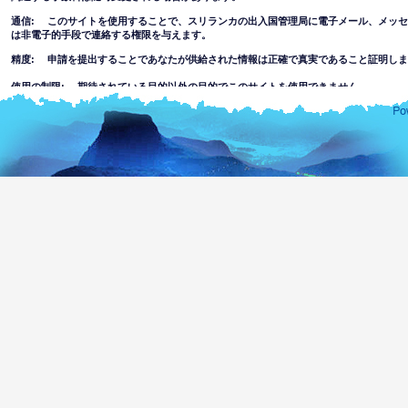
通信: このサイトを使用することで、スリランカの出入国管理局に電子メール、メッ
は非電子的手段で連絡する権限を与えます。
精度: 申請を提出することであなたが供給された情報は正確で真実であること証明しま
使用の制限: 期待されている目的以外の目的でこのサイトを使用できません。
免責事項
このウェブサイトの使用を受け入れることにより
このウェブサイトにある情報の完全さまたは正確さについてスリランカの出入国管理局
その事項について自分で判断しなければなりません。このウェブサイトを使用すること
報を信頼することでまたはこのウェブサイトを通してアクセスすることでまたは何かの
れている損失や損害について出入国管理局の一部または代理人はすべての責任を除外し
このウェブサイトを通してハッキングまたはリンクされているウェブサイトへ
は不快な、ポルノ、不適切な情報や資料にアクセスまたは犯罪や暴力的な性質
す。部門は未成年者または他の人物に表示される情報の適合性に関して一切責
このウェブサイトの使用に伴う以下を含む全てのリスクを想定します。
ウェブサイトまたはウェブサイトへのアクセスを通して何かのウイル
ってコンピュータは危険な状態になったり、ソフトウェアあるいはデ
しません。
ウェブサイトの内容およびリンクされているウェブサイトはスリラン