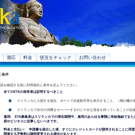
適応
料金
状況をチェック
お問い合わせ
と条件
申請を確認する前に利用規約と条件を読んでください。
全てのETAの保有者は証明するべきこと
スリランカに入国する場合、ポートで往復航空券を表示すること。（飛行機の
スリランカで自分の消費をカーバーするのに十分な資金を持っていることの証
雇用: ETA募集者はスリランカでの滞在期間中、雇用のあらゆる事態に有給無給でまた
易やビジネスに従事しないべきです。
料金と支払い: 申請書を提出した後、すぐにクレジットカードが請求されることに同
関連する手数料は随時変更される場合があります。