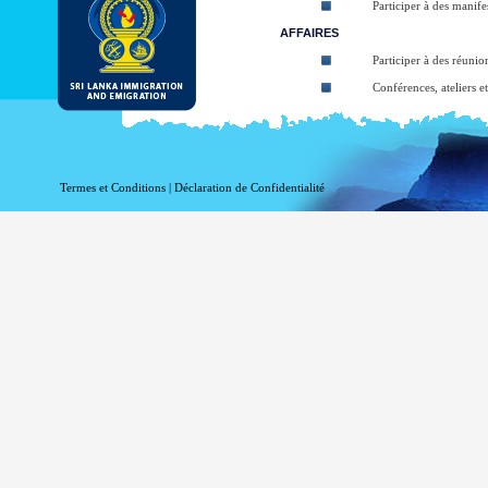
Participer à des manifes
AFFAIRES
Participer à des réunion
Conférences, ateliers e
Cours de formation de
Participer à l'art, la m
Participating in religio
Termes et Conditions
|
Déclaration de Confidentialité
Participate in Sympos
TRANSIT
Transitant par le Sri L
The types of ETA:
ETA for Tourist purpos
ETA for Business purpo
ETA for Transit up to
At the arrival applicant may be granted 
arrival (Within given 30 days). The balanc
Business Purposes ETA