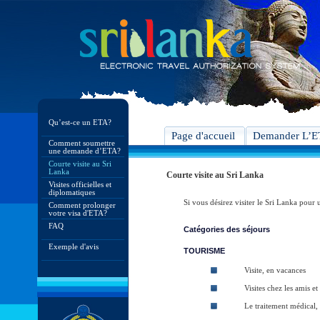
Qu’est-ce un ETA?
Page d'accueil
Demander L’
Comment soumettre
une demande d’ETA?
Courte visite au Sri
Lanka
Courte visite au Sri Lanka
Visites officielles et
diplomatiques
Si vous désirez visiter le Sri Lanka pour 
Comment prolonger
votre visa d'ETA?
FAQ
Catégories des séjours
Exemple d'avis
TOURISME
Visite, en vacances
Visites chez les amis et
Le traitement médical,