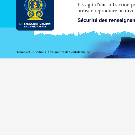
Il s'agit d'une infraction 
utiliser, reproduire ou di
Sécurité des renseigne
Chaque fois que ce site de
de transfert hypertexte sé
avant leur transmission à p
n’est pas compatible avec 
Termes et Conditions
|
Déclaration de Confidentialité
ce site pour obtenir une E
Même si le DI & E fournit
être conscient qu'il existe
via l'Internet.
Activer l’enregistrement
Information à l'égard de vo
fins statistiques. Les in
accédez à ce site:
votre nom de domaine 
votre adresse de serve
la date et l'heure de la 