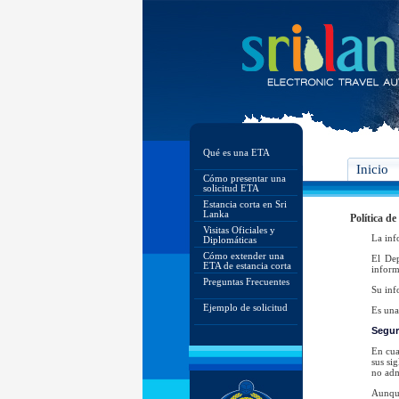
Qué es una ETA
Inicio
Cómo presentar una
solicitud ETA
Estancia corta en Sri
Lanka
Política de
Visitas Oficiales y
La inf
Diplomáticas
Cómo extender una
El De
ETA de estancia corta
inform
Preguntas Frecuentes
Su inf
Ejemplo de solicitud
Es una
Segur
En cua
sus si
no adm
Aunque