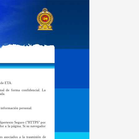
d de ETA.
al de forma confidencial. La
ada.
l información personal.
 Hipertexto Seguro ("HTTPS" por
ador a la página. Si su navegador
s asociados a la trasmisión de