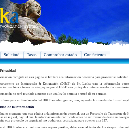
Solicitud
Tasas
Comprobar estado
Contáctenos
 Privacidad
ormación recogida en esta página se limitará a la información necesaria para procesar su solicitu
partamento de Inmigración & Emigración (DI&E) de Sri Lanka trata la información person
ación recibida a través de esta página por el DI&E está protegida contra su revelación desautoriz
ormación no será revelada a menos que una ley lo permita o usted dé su permiso.
 ofensa para un funcionario del DI&E acceder, grabar, usar, reproducir o revelar de forma ilega
idad de la Información
lquier momento que esta página pida información personal, usa un Protocolo de Transporte de
glas en inglés), bajo el cuál la información está codificada antes de ser trasmitida desde su naveg
ite este protocolo de seguridad, no podrá usar esta página para obtener una ETA.
 el DI&E ofrece el entorno más seguro posible, debe estar al tanto de los riesgos inherente