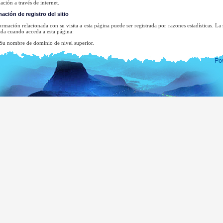
ación a través de internet.
ación de registro del sitio
ormación relacionada con su visita a esta página puede ser registrada por razones estadísticas. La
da cuando acceda a esta página:
 nombre de dominio de nivel superior.
 dirección de su servidor.
 fecha y hora de la visita a la página.
s páginas a las que accede.
 página a la que accedió previamente.
 tipo de navegador utilizado.
 sistema operativo.
n ningún caso se intentará identificar a los usuarios o sus actividades de navegación ex
igación, cuando un organismo de aplicación de la ley pueda ejercer una orden judicial para investig
ección de email será guardada sólo para el fin para el que usted la proporcionó. No se añadirá a 
 haya pedido específicamente, ni la desvelaremos o usaremos para otro propósito sin su consenti
na lista completa de Oficinas Consulares de Sri Lanka puede visitar la página web del Mi
ea.gov.lk
de la República Socialista de Sri Lanka.