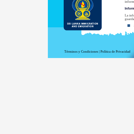
inform
Inform
La inf
guarda
Su
La
La
La
Términos y Condiciones
|
Política de Privacidad
La
El
Su
E
invest
Su dir
que lo
Para u
www.m