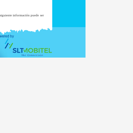
 siguiente información puede ser
cepto, en el raro caso de una
ar los registros del sistema.
ninguna lista de correos a menos
miento.
nisterio de Asuntos Exteriores