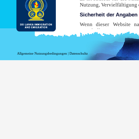
Nutzung, Vervielfältigung
Sicherheit der Angaben
Wenn dieser Website nac
Protokoll, Hypertext Tran
Übertragung von Ihrem B
Browser dieses sichere Pro
diese Website zu nutzen,
Allgemeine Nutzungsbedingungen
|
Datenschultz
sicherste Umgebung mögli
Risiken im Zusammenhang 
verbunden sind.
While DI&E provides the m
are inherent risks associat
Information beim Einlo
Informationen in Bezug au
Zwecken aufgezeichnet w
werden, wenn Sie diese Sei
Ihr Top-Level-Domai
Ihre Server-Adresse