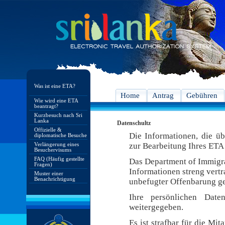
Was ist eine ETA?
Home
Antrag
Gebühren
Wie wird eine ETA
beantragt?
Kurzbesuch nach Sri
Lanka
Datenschultz
Offizielle &
Die Informationen, die ü
diplomatische Besuche
Verlängerung eines
zur Bearbeitung Ihres ETA 
Besuchervisums
FAQ (Häufig gestellte
Das Department of Immigra
Fragen)
Informationen streng vert
Muster einer
Benachrichtigung
unbefugter Offenbarung ge
Ihre persönlichen Date
weitergegeben.
Es ist strafbar für die Mi