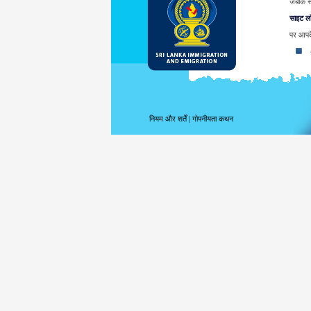
जबकि सं
साइट लॉ
पर आपके
अपन
अप
ता
पहु
पूर
नियम और शर्तें
|
गोपनीयता कथन
उपय
आप
उप
प्रवर्तन
आपके द्
जोड़ा ज
श्रीलंक