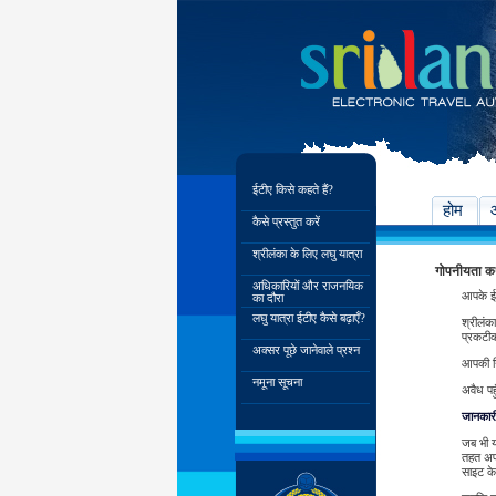
ईटीए किसे कहते हैं?
होम
कैसे प्रस्तुत करें
श्रीलंका के लिए लघु यात्रा
गोपनीयता 
अधिकारियों और राजनयिक
आपके ईट
का दौरा
लघु यात्रा ईटीए कैसे बढ़ाएँ?
श्रीलंक
प्रकटीक
अक्सर पूछे जानेवाले प्रश्न
आपकी नि
नमूना सूचना
अवैध पह
जानकारी 
जब भी य
तहत अपन
साइट के 