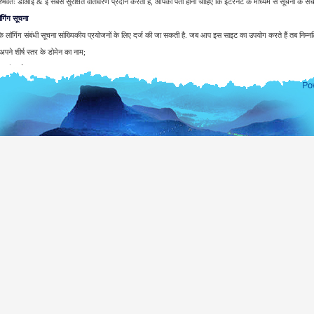
भवतः डीआइ & ई सबसे सुरक्षित वातावरण प्रदान करता है, आपको पता होना चाहिए कि इंटरनेट के माध्यम से सूचना के संचर
गिंग सूचना
 लॉगिंग संबंधी सूचना सांख्यिकीय प्रयोजनों के लिए दर्ज की जा सकती है. जब आप इस साइट का उपयोग करते हैं तब निम्
े शीर्ष स्तर के डोमेन का नाम;
ने सर्वर का पता;
रीख और साइट की यात्रा का समय;
ँचे पृष्ठ;
्ववत पहुँचे साइट;
ोग किये गये ब्राउज़र के प्रकार;
के ऑपरेटिंग सिस्टम
योगकर्ताओं या अपने ब्राउज़िंग गतिविधियों की पहचान करने के लिए कोई प्रयास जब तक नहीं किया जाएगा, तब तक एक
 एजेंसी सिस्टम लॉग का निरीक्षण करने हेतु वारंट लागू कर सकती है.
वारा प्रदान किये जाने के कारण केवल आपके ई-मेल पते का दर्ज किया जाएगा. जब तक आप विशेष रूप से यह अनुरोध नहीं कर
ाएगा. और न ही इसका खुलासा होगा या आपकी सहमति के बिना अन्य किसी उद्देश्य के लिए उपयोग.
ा के विदेशी मिशनों की एक पूरी सूची के लिए, आप विदेश मंत्रालय की वेबसाइट पर जाएँ.
www.mea.gov.lk
श्रीलंका लोकत