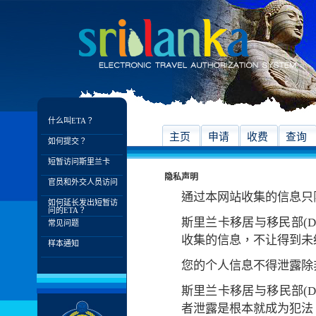
什么叫ETA？
主页
申请
收费
查询
如何提交？
短暂访问斯里兰卡
隐私声明
官员和外交人员访问
通过本网站收集的信息只
如何延长发出短暂访
问的ETA？
斯里兰卡移居与移民部(D
常见问题
收集的信息，不让得到未
样本通知
您的个人信息不得泄露除
斯里兰卡移居与移民部(
者泄露是根本就成为犯法