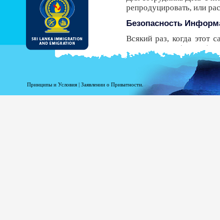
репродуцировать, или р
Безопасность Информ
Всякий раз, когда этот 
Безопасности (HTTPS), 
передачи от вашего брау
безопасный протокол, у В
получить ЭРП.
Принципы и Условия
|
Заявлении о Приватности.
Несмотря на то, что ДИ
должны знать, что есть р
Регистрационная инфо
Информация при Вашей р
статистики. Следующая
доступ к этому сайту.
Ваше доменное имя в
Адрес Вашего сервер
Дата и время посещен
Страницы доступа.