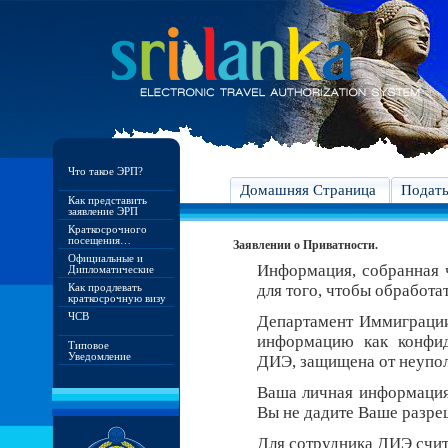
Что такое ЭРП?
Домашняя Страница
Подат
Как представить
заявление ЭРП
Краткосрочного
посещения…
Заявлении о Приватности.
Официальные и
Информация, собранная ч
Дипломатические
Как продлевать
для того, чтобы обработа
краткосрочную визу
ЧСВ
Департамент Иммиграци
информацию как конфид
Типовое
Уведомление
ДИЭ, защищена от неупо
Ваша личная информация 
Вы не дадите Ваше разреш
Для сотрудника ДИЭ счит