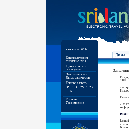
Что такое ЭРП?
Домашн
Как представить
заявление ЭРП
Краткосрочного
посещения…
Заявлении
Официальные и
Инфор
Дипломатические
ЭРП.
Как продлевать
краткосрочную визу
Депар
Инфор
ЧСВ
Ваша л
Типовое
Уведомление
Для с
инфор
Безо
Всяки
стано
безопа