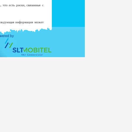
 что есть риски, связанные с
 Следующая информация может
роме маловероятных случаев
страцию в системе.
 не будет добавлен к списку
овать в любой другой цели без
истерства Внешних Отношений