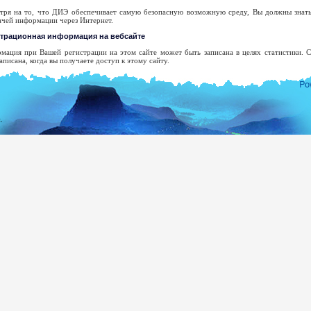
тря на то, что ДИЭ обеспечивает самую безопасную возможную среду, Вы должны знать,
ачей информации через Интернет.
страционная информация на вебсайте
мация при Вашей регистрации на этом сайте может быть записана в целях статистики.
аписана, когда вы получаете доступ к этому сайту.
ше доменное имя высшего уровня.
рес Вашего сервера.
та и время посещения сайта.
.
раницы доступа.
едыдущий сайт доступа.
п использованного браузера.
ша операционная система.
икакой попытки не будет сделано, чтобы опознать пользователей или их действия к
едования, когда правоохранительные органы могут получить ордер, чтобы просмотреть реги
дрес электронной почты будет зарегистрирован только с целью, обозначенной Вами. Он
тов, если Вы определенно не просили об этом, и мы не будем раскрывать его или использ
 согласия.
олного списка шри-ланкийских Заграничных Миссий Вы можете посетить веб-сайт Мин
ea.gov.lk
демократической Социалистической республики Шри-Ланки.