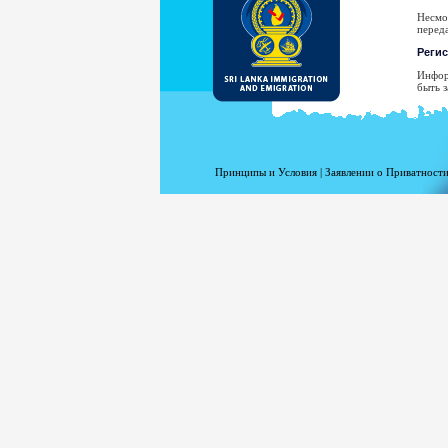
Несмо
перед
Реги
Инфор
быть з
Ва
Ад
Да
Принципы и Условия
|
Заявлении о Приватности
Ст
Пр
Ти
Ва
Н
рассл
Ваш а
адреса
Вашего
Для п
www.m