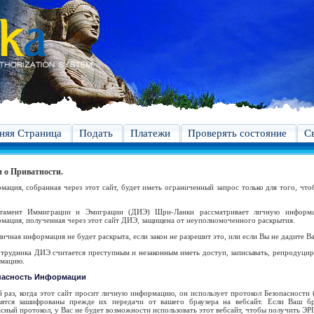
яя Страница
Подать
Платежи
Проверять состояние
С
 о Приватности.
мация, собранная через этот сайт, будет иметь ограниченный запрос только для того, что
тамент Иммиграции и Эмиграции (ДИЭ) Шри-Ланки рассматривает личную информа
мация, полученная через этот сайт ДИЭ, защищена от неуполномоченного раскрытия.
ичная информация не будет раскрыта, если закон не разрешит это, или если Вы не дадите В
отрудника ДИЭ считается преступным и незаконным иметь доступ, записывать, репродуцир
мацию.
пасность Информации
й раз, когда этот сайт просит личную информацию, он использует протокол Безопасности
вятся зашифрованы прежде их передачи от вашего браузера на вебсайт. Если Ваш бр
сный протокол, у Вас не будет возможности использовать этот вебсайт, чтобы получить ЭР