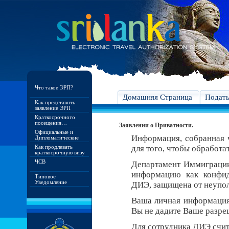
Что такое ЭРП?
Домашняя Страница
Подат
Как представить
заявление ЭРП
Краткосрочного
посещения…
Заявлении о Приватности.
Официальные и
Информация, собранная ч
Дипломатические
Как продлевать
для того, чтобы обработа
краткосрочную визу
ЧСВ
Департамент Иммиграци
информацию как конфид
Типовое
Уведомление
ДИЭ, защищена от неупо
Ваша личная информация 
Вы не дадите Ваше разреш
Для сотрудника ДИЭ счит