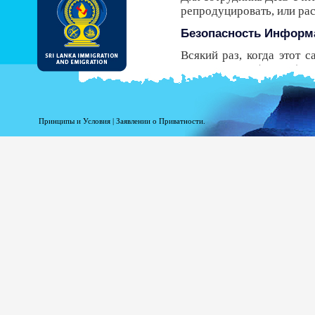
репродуцировать, или р
Безопасность Информ
Всякий раз, когда этот 
Безопасности (HTTPS), 
передачи от вашего брау
безопасный протокол, у В
получить ЭРП.
Принципы и Условия
|
Заявлении о Приватности.
Несмотря на то, что ДИ
должны знать, что есть р
Регистрационная инфо
Информация при Вашей р
статистики. Следующая
доступ к этому сайту.
Ваше доменное имя в
Адрес Вашего сервер
Дата и время посещен
Страницы доступа.