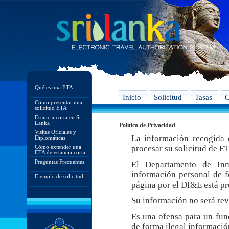
Qué es una ETA
Inicio
Solicitud
Tasas
C
Cómo presentar una
solicitud ETA
Estancia corta en Sri
Lanka
Política de Privacidad
Visitas Oficiales y
La información recogida e
Diplomáticas
Cómo extender una
procesar su solicitud de E
ETA de estancia corta
Preguntas Frecuentes
El Departamento de In
información personal de f
Ejemplo de solicitud
página por el DI&E está pr
Su información no será rev
Es una ofensa para un func
de forma ilegal informació