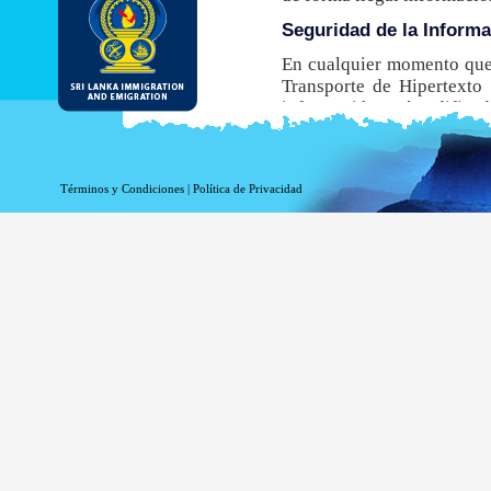
Seguridad de la Inform
En cualquier momento que 
Transporte de Hipertexto 
información está codificada
navegador no admite este
obtener una ETA.
Aunque el DI&E ofrece el e
Términos y Condiciones
|
Política de Privacidad
inherentes asociados a la t
Información de registro 
La información relacionada
estadísticas. La siguiente
Su nombre de dominio 
La dirección de su ser
La fecha y hora de la v
Las páginas a las que 
La página a la que acc