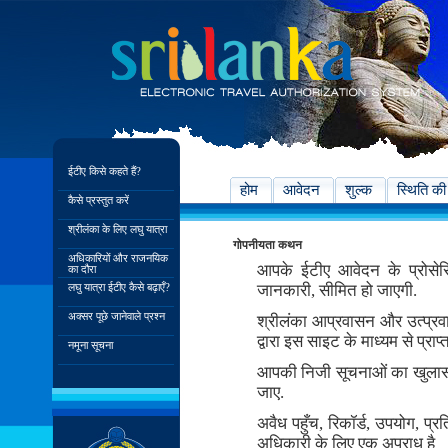
ईटीए किसे कहते हैं?
होम
आवेदन
शुल्क
स्थिति की
कैसे प्रस्तुत करें
श्रीलंका के लिए लघु यात्रा
गोपनीयता कथन
अधिकारियों और राजनयिक
आपके ईटीए आवेदन के प्रोसे
का दौरा
लघु यात्रा ईटीए कैसे बढ़ाएँ?
जानकारी, सीमित हो जाएगी.
अक्सर पूछे जानेवाले प्रश्न
श्रीलंका आप्रवासन और उत्प्र
द्वारा इस साइट के माध्यम से प्र
नमूना सूचना
आपकी निजी सूचनाओं का खुलास
जाए.
अवैध पहुँच, रिकॉर्ड, उपयोग, 
अधिकारी के लिए एक अपराध है