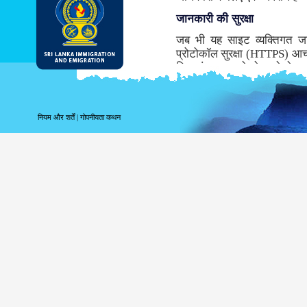
जानकारी की सुरक्षा
जब भी यह साइट व्यक्तिगत ज
प्रोटोकॉल सुरक्षा (HTTPS) आच
लिए संचरण करने से पहले डेटा ए
समर्थन नहीं करता तो, इस साइट के 
जबकि संभवतः डीआइ & ई सबसे सु
माध्यम से सूचना के संचरण के साथ
नियम और शर्तें
|
गोपनीयता कथन
साइट लॉगिंग सूचना
पर आपके लॉगिंग संबंधी सूचना 
उपयोग करते हैं तब निम्नलिखित 
अपने शीर्ष स्तर के डोमेन क
अपने सर्वर का पता;
तारीख और साइट की यात्र
पहुँचे पृष्ठ;
पूर्ववत पहुँचे साइट;
उपयोग किये गये ब्राउज़र क