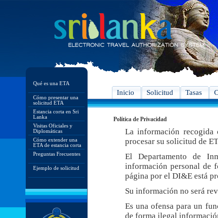
Qué es una ETA
Inicio
Solicitud
Tasas
C
Cómo presentar una
solicitud ETA
Estancia corta en Sri
Lanka
Política de Privacidad
Visitas Oficiales y
La información recogida e
Diplomáticas
Cómo extender una
procesar su solicitud de E
ETA de estancia corta
Preguntas Frecuentes
El Departamento de In
información personal de f
Ejemplo de solicitud
página por el DI&E está pr
Su información no será rev
Es una ofensa para un func
de forma ilegal informació