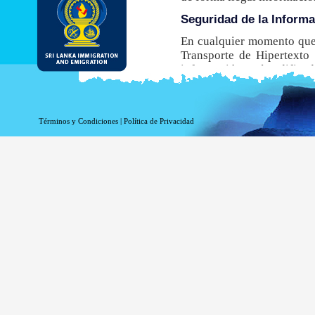
Seguridad de la Inform
En cualquier momento que 
Transporte de Hipertexto 
información está codificada
navegador no admite este
obtener una ETA.
Aunque el DI&E ofrece el e
Términos y Condiciones
|
Política de Privacidad
inherentes asociados a la t
Información de registro 
La información relacionada
estadísticas. La siguiente
Su nombre de dominio 
La dirección de su ser
La fecha y hora de la v
Las páginas a las que 
La página a la que acc