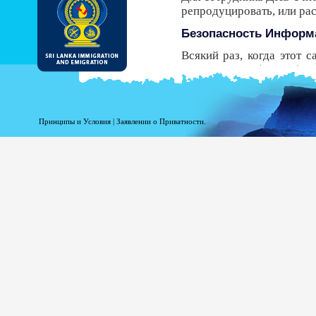
репродуцировать, или р
Безопасность Информ
Всякий раз, когда этот 
Безопасности (HTTPS), 
передачи от вашего брау
безопасный протокол, у В
получить ЭРП.
Принципы и Условия
|
Заявлении о Приватности.
Несмотря на то, что ДИ
должны знать, что есть р
Регистрационная инфо
Информация при Вашей р
статистики. Следующая
доступ к этому сайту.
Ваше доменное имя в
Адрес Вашего сервер
Дата и время посещен
Страницы доступа.