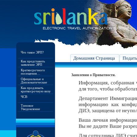
Что такое ЭРП?
Домашняя Страница
Подат
Как представить
заявление ЭРП
Краткосрочного
посещения…
Заявлении о Приватности.
Официальные и
Информация, собранная ч
Дипломатические
Как продлевать
для того, чтобы обработа
краткосрочную визу
ЧСВ
Департамент Иммиграци
информацию как конфид
Типовое
Уведомление
ДИЭ, защищена от неупо
Ваша личная информация 
Вы не дадите Ваше разреш
Для сотрудника ДИЭ счит