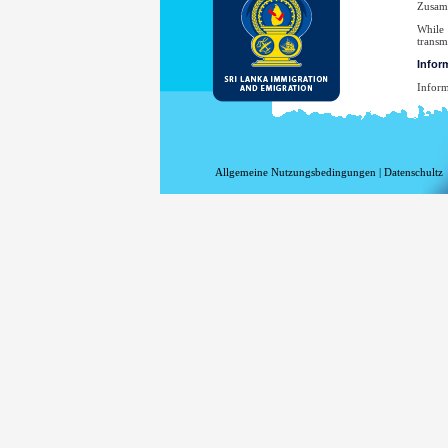
Zusamm
While 
transm
Infor
Inform
Inform
Ih
Ih
da
Allgemeine Nutzungsbedingungen
|
Datenschultz
de
di
di
Ih
Es
Strafv
Ihre E
hinzug
ohne I
Für ei
Affair