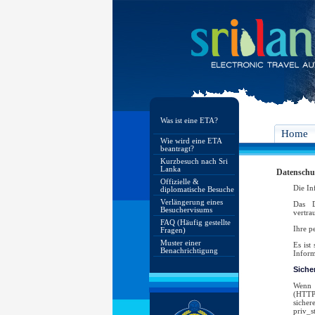
Was ist eine ETA?
Home
Wie wird eine ETA
beantragt?
Kurzbesuch nach Sri
Lanka
Datenschu
Offizielle &
Die In
diplomatische Besuche
Verlängerung eines
Das D
Besuchervisums
vertra
FAQ (Häufig gestellte
Ihre p
Fragen)
Muster einer
Es ist
Benachrichtigung
Inform
Siche
Wenn d
(HTTPS
sicher
priv_s