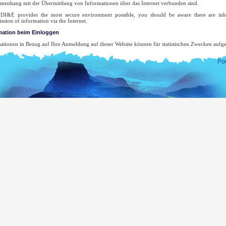
enhang mit der Übermittlung von Informationen über das Internet verbunden sind.
DI&E provides the most secure environment possible, you should be aware there are inher
ission of information via the Internet.
mation beim Einloggen
ationen in Bezug auf Ihre Anmeldung auf dieser Website können für statistischen Zwecken aufg
ationen können aufgezeichnet werden, wenn Sie diese Seite zugreifen.
r Top-Level-Domain-Name.
re Server-Adresse
s Datum und die Uhrzeit des Besuchs auf der Website
r aufgerufenen Seiten
e vorher aufgerufene Seite.
e Art des verwendeten Browsers.
r Betriebssystem
 wird nicht versucht, die Nutzer oder deren Surfverhalten außer im unwahrscheinlichen Fal
erfolgungsbehörde einen Haftbefehl erteilt, um das System-Protokoll zu überprüfen.
-Mail-Adresse wird nur für den Zweck genutzt, für den Sie es eingereicht haben. Sie wir
efügt, außer wenn Sie speziell diese angefordert haben, noch werden wir sie weitergeben od
hre Zustimmung.
ne vollständige Liste der Sri Lanka Auslandsvertretung besuchen Sie die Website des Außenmi
s.
www.mea.gov.lk
der demokratischen sozialistischen Republik Sri Lanka