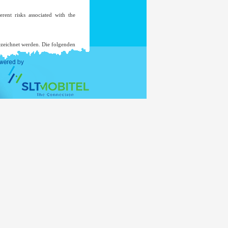
ent risks associated with the
ezeichnet werden. Die folgenden
le einer Untersuchung, wo eine
d nicht an eine Mailing-Liste
er verwenden für andere Zwecke
nisterium Ministry of External