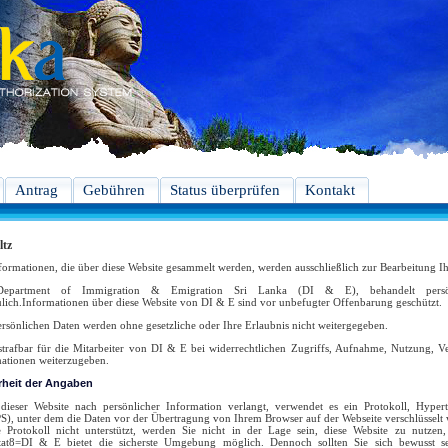
Antrag
Gebühren
Status überprüfen
Kontakt
ltz
formationen, die über diese Website gesammelt werden, werden ausschließlich zur Bearbeitung I
epartment of Immigration & Emigration Sri Lanka (DI & E), behandelt persönl
ulich.Informationen über diese Website von DI & E sind vor unbefugter Offenbarung geschützt.
ersönlichen Daten werden ohne gesetzliche oder Ihre Erlaubnis nicht weitergegeben.
 strafbar für die Mitarbeiter von DI & E bei widerrechtlichen Zugriffs, Aufnahme, Nutzung, Ve
ationen weiterzugeben.
rheit der Angaben
ieser Website nach persönlicher Information verlangt, verwendet es ein Protokoll, Hypert
), unter dem die Daten vor der Übertragung von Ihrem Browser auf der Webseite verschlüsselt w
e Protokoll nicht unterstützt, werden Sie nicht in der Lage sein, diese Website zu nutze
tat8=DI & E bietet die sicherste Umgebung möglich. Dennoch sollten Sie sich bewusst se