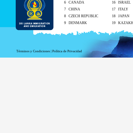
6 CANADA
16 ISRAEL
7 CHINA
17 ITALY
8 CZECH REPUBLIC
18 JAPAN
9 DENMARK
19 KAZAK
10 FINLAND
20 KUWAIT
As per the reciprocal and Bilate
tourist visa (ETA) free of charg
Términos y Condiciones
|
Política de Privacidad
Singapore and Seychelle
Maldives – 90 days
ETA charges for all other cou
Method of submission of ETA
By the applicant/ At the Sri Lankan ove
head office
On arrival