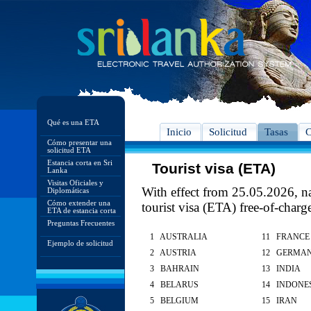
Qué es una ETA
Inicio
Solicitud
Tasas
C
Cómo presentar una
solicitud ETA
Estancia corta en Sri
Tourist visa (ETA)
Lanka
Visitas Oficiales y
With effect from 25.05.2026, nat
Diplomáticas
Cómo extender una
tourist visa (ETA) free-of-charg
ETA de estancia corta
Preguntas Frecuentes
1 AUSTRALIA
11 FRANCE
Ejemplo de solicitud
2 AUSTRIA
12 GERMA
3 BAHRAIN
13 INDIA
4 BELARUS
14 INDONE
5 BELGIUM
15 IRAN