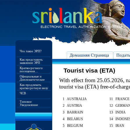
Что такое ЭРП?
Домашняя Страница
Подат
Как представить
заявление ЭРП
Краткосрочного
Tourist visa (ETA)
посещения…
Официальные и
With effect from 25.05.2026, nat
Дипломатические
Как продлевать
tourist visa (ETA) free-of-charg
краткосрочную визу
ЧСВ
1 AUSTRALIA
11 FRANCE
Типовое
Уведомление
2 AUSTRIA
12 GERMA
3 BAHRAIN
13 INDIA
4 BELARUS
14 INDONE
5 BELGIUM
15 IRAN