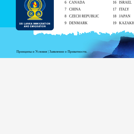
6 CANADA
16 ISRAEL
7 CHINA
17 ITALY
8 CZECH REPUBLIC
18 JAPAN
9 DENMARK
19 KAZAK
10 FINLAND
20 KUWAIT
As per the reciprocal and Bilate
tourist visa (ETA) free of charg
Принципы и Условия
|
Заявлении о Приватности.
Singapore and Seychelle
Maldives – 90 days
ETA charges for all other cou
Method of submission of ETA
By the applicant/ At the Sri Lankan ove
head office
On arrival