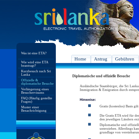
Was ist eine ETA?
Home
Antrag
Gebühren
Wie wird eine ETA
beantragt?
Kurzbesuch nach Sri
Lanka
Diplomatische und offizielle Besuche
Offizielle &
diplomatische Besuche
Ausländische Staatsbürger, die Sri Lanka
Verlängerung eines
Immigration & Emigration durch entsprec
Besuchervisums
FAQ (Häufig gestellte
Hinweise:
Fragen)
Gratis (kostenlos) Basis gi
Muster einer
Benachrichtigung
Die Gratis ETA wird für d
den jeweiligen Ländern exis
Diplomatische und offiziell
unterziehen. Allerdings kan
grundlage von vereinbarung