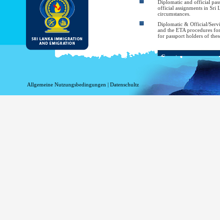
Diplomatic and official pass
official assignments in Sri
circumstances.
Diplomatic & Official/Serv
and the ETA procedures for th
for passport holders of thes
Country
Bahrain
Allgemeine Nutzungsbedingungen
|
Datenschultz
Bangladesh
Belarus
Brazil
Cambodia
Chile
China
Cuba
Georgia
Hong Kong