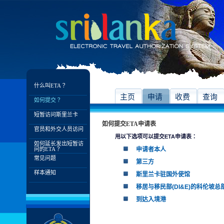
什么叫ETA？
主页
申请
收费
查询
如何提交？
短暂访问斯里兰卡
如何提交ETA申请表
官员和外交人员访问
用以下选项可以提交ETA申请表：
如何延长发出短暂访
问的ETA？
申请者本人
常见问题
第三方
样本通知
斯里兰卡驻国外使馆
移居与移民部(DI&E)的科伦坡总
到达入境港