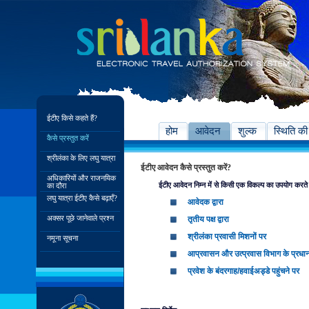
ईटीए किसे कहते हैं?
होम
आवेदन
शुल्क
स्थिति की
कैसे प्रस्तुत करें
श्रीलंका के लिए लघु यात्रा
ईटीए आवेदन कैसे प्रस्तुत करें?
अधिकारियों और राजनयिक
ईटीए आवेदन निम्न में से किसी एक विकल्प का उपयोग करते ह
का दौरा
लघु यात्रा ईटीए कैसे बढ़ाएँ?
आवेदक द्वारा
अक्सर पूछे जानेवाले प्रश्न
तृतीय पक्ष द्वारा
श्रीलंका प्रवासी मिशनों पर
नमूना सूचना
आप्रवासन और उत्प्रवास विभाग के प्रधान
प्रवेश के बंदरगाह/हवाईअड्डे पहुंचने पर