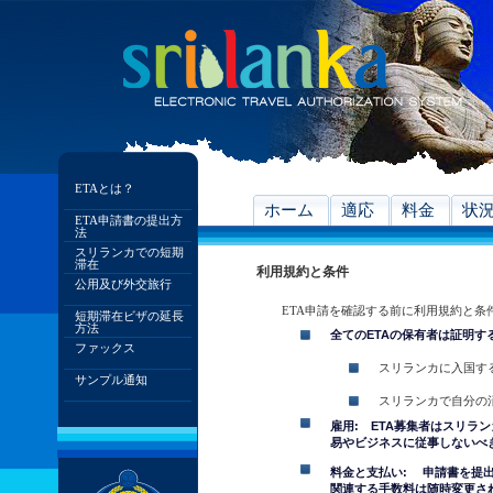
ETAとは？
ホーム
適応
料金
状
ETA申請書の提出方
法
スリランカでの短期
滞在
利用規約と条件
公用及び外交旅行
ETA申請を確認する前に利用規約と条
短期滞在ビザの延長
方法
全てのETAの保有者は証明す
ファックス
スリランカに入国す
サンプル通知
スリランカで自分の
雇用: ETA募集者はスリラ
易やビジネスに従事しないべ
料金と支払い: 申請書を提
関連する手数料は随時変更さ