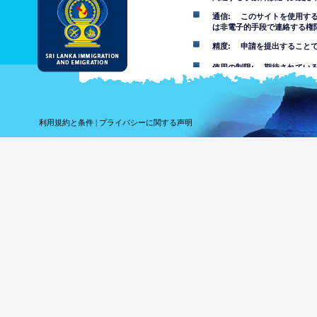
通信: このサイトを使用す
は非電子的手段で連絡する権
精度: 申請を提出すること
使用の制限: 期待されてい
免責事項
このウェブサイトの使用を受
利用規約と条件
|
プライバシーに関する声明
このウェブサイトにある情報
その事項について自分で判断
報を信頼することでまたはこ
れている損失や損害について
このウェブサイトを
は不快な、ポルノ、
す。部門は未成年者
このウェブサイトの
ウェブサイ
ってコンピ
しません。
ウェブサイ