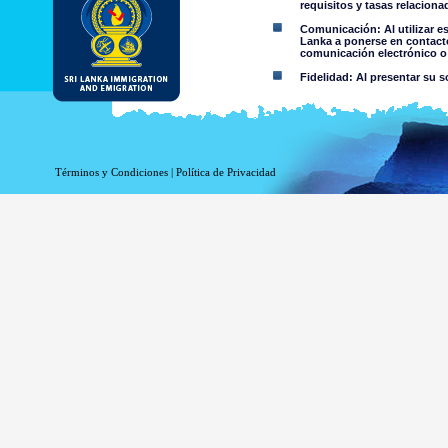
requisitos y tasas relacion
Comunicación: Al utilizar e
Lanka a ponerse en contacto
comunicación electrónico o 
Fidelidad: Al presentar su s
Restricciones de uso: No deb
Aviso Legal:
Términos y Condiciones
|
Política de Privacidad
Al utilizar esta página web 
El Departamento de Inmigración
de cualquier información conte
niega toda responsabilidad e
contenida en esta página web o 
por parte del Departamento o su
Información o materia
criminal o violenta a 
material colgado en 
información accesible 
Usted asume todos los 
Riesgo de s
trasmitido o 
El riesgo de
de Sri Lanka