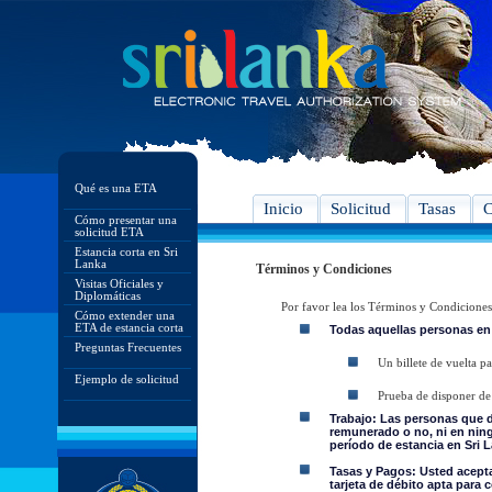
Qué es una ETA
Inicio
Solicitud
Tasas
C
Cómo presentar una
solicitud ETA
Estancia corta en Sri
Lanka
Términos y Condiciones
Visitas Oficiales y
Diplomáticas
Por favor lea los Términos y Condiciones
Cómo extender una
ETA de estancia corta
Todas aquellas personas en
Preguntas Frecuentes
Un billete de vuelta pa
Ejemplo de solicitud
Prueba de disponer de 
Trabajo: Las personas que 
remunerado o no, ni en ning
período de estancia en Sri L
Tasas y Pagos: Usted acepta 
tarjeta de débito apta para