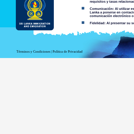
requisitos y tasas relacion
Comunicación: Al utilizar e
Lanka a ponerse en contacto
comunicación electrónico o 
Fidelidad: Al presentar su s
Restricciones de uso: No deb
Aviso Legal:
Términos y Condiciones
|
Política de Privacidad
Al utilizar esta página web 
El Departamento de Inmigración
de cualquier información conte
niega toda responsabilidad e
contenida en esta página web o 
por parte del Departamento o su
Información o materia
criminal o violenta a 
material colgado en 
información accesible 
Usted asume todos los 
Riesgo de s
trasmitido o 
El riesgo de
de Sri Lanka