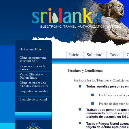
Qué es una ETA
Inicio
Solicitud
Tasas
C
Cómo presentar una
solicitud ETA
Estancia corta en Sri
Lanka
Términos y Condiciones
Visitas Oficiales y
Diplomáticas
Por favor lea los Términos y Condiciones
Cómo extender una
ETA de estancia corta
Todas aquellas personas en
Preguntas Frecuentes
Un billete de vuelta pa
Ejemplo de solicitud
Prueba de disponer de 
Trabajo: Las personas que 
remunerado o no, ni en ning
período de estancia en Sri L
Tasas y Pagos: Usted acepta 
tarjeta de débito apta para