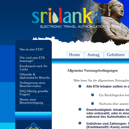
Was ist eine ETA?
Home
Antrag
Gebühren
Wie wird eine ETA
beantragt?
Kurzbesuch nach Sri
Lanka
Allgemeine Nutzungsbedingungen
Offizielle &
diplomatische Besuche
Bitte lesen Sie die allgemeinen Nutzngs
Verlängerung eines
Besuchervisums
Alle ETA-Inhaber sollten in
FAQ (Häufig gestellte
Fragen)
Ein Rückflugticket bei
Muster einer
Benachrichtigung
Nachweis über ausreic
Erwerbstätigkeit: Inhaber d
oder unbezahlt, oder in ein
während des Aufenthaltes in
Gebühren und Zahlungen: Si
(Kreditkarte/EC-Karte) unmi