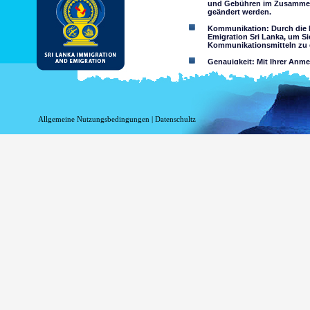
und Gebühren im Zusammen
geändert werden.
Kommunikation: Durch die N
Emigration Sri Lanka, um Si
Kommunikationsmitteln zu e
Genauigkeit: Mit Ihrer Anm
wahrheitsgemäß und richtig
Einschränkungen der Nutzun
nutzen
Haftungsausschluss:
Allgemeine Nutzungsbedingungen
|
Datenschultz
Durch Nutzung dieser Websi
Das Department of Immigrati
Genauigkeit der Informationen 
Verlust oder Schäden auf Gru
Zugriff über diese Website, ob o
Informationen oder
Minderjährigen sind o
sein entweder als Erg
Zusicherungen hinsich
Sie übernehmen alle Ri
Risiko auf 
Website oder
Das Risiko,