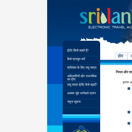
ईटीए किसे कहते हैं?
होम
कैसे प्रस्तुत करें
श्रीलंका के लिए लघु यात्रा
नियम और शर्त
अधिकारियों और राजनयिक
का दौरा
कृपया अप
लघु यात्रा ईटीए कैसे बढ़ाएँ?
अक्सर पूछे जानेवाले प्रश्न
नमूना सूचना