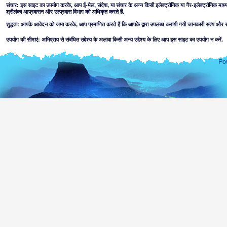
संचार: इस साइट का उपयोग करके, आप ई-मेल, संदेश, या संचार के अन्य किसी इलेक्ट्रॉनिक या गैर-इलेक्ट्रॉनिक माध्
श्रीलंका आप्रवासन और उत्प्रवास विभाग को अधिकृत करते हैं.
शुद्धता: आपके आवेदन को जमा करके, आप प्रमाणित करते हैं कि आपके द्वारा उपलब्ध करायी गयी जानकारी सत्य और सह
उपयोग की सीमाएं: अभिप्राय से संबंधित उद्देश्य के अलावा किसी अन्य उद्देश्य के लिए आप इस साइट का उपयोग न करें.
अस्वीकरण:
इस वेब साइट का उपयोग करके आप स्वीकार करते हैं,
इस साइट में निहित जानकारी से संबद्ध किसी प्रकार की पूर्णता और सटीकता के लिए आप्रवासन और उत्प्रवास विभाग, 
करता. उपयोगकर्ताओं को उन मामलों के बारे में स्वयं निर्णय अपनाना चाहिए. इस वेब साइट के उपयोग के माध्यम से, विभा
लापरवाही की वजह से या नहीं, उपलब्ध सूचना के आधार पर या निर्भरता पर या हानि या क्षति उत्पन्न होने के, कानून द्
शामिल नहीं करता.
सूचना या सामग्री, जो आक्रामक, अश्लील, नाबालिगों के उपयोग के लिए अनुपयुक्त या अन्यथा इस साइट के
सुलभ हो सकता है, परिणाम के रूप में या तो हैकिंग या संबंद्ध किये गये वेब साइटों पर सामग्री रखना. नाबालिगों 
सुलभ जानकारी की उपयुक्तता के संबंध में विभाग कोई प्रतिनिधित्व नहीं करता.
निम्नांकित कारणों सहित, आप इस वेब साइट के उपयोग के साथ जुड़े सभी जोखिम मानते:
वेब साइट या आपके उपयोग से किसी भी वायरस के द्वारा, जो सक्रिय या प्रेषित किया जा सकता ह
को क्षतिग्रस्त किया जा सकता है; या
जोखिम कि इस वेब साइट और जुड़ी अन्य वेब साइटों की सामग्री श्रीलंका के बाहर के किसी भी
आपके द्वारा उपयोगी इस वेब साइट को, सुरक्षा के उद्देश्य और उपयोग की निगरानी के लिए लॉग इन किया जाएग