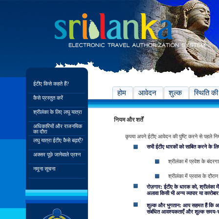
ईटीए किसे कहते हैं?
होम
आवेदन
शुल्क
स्थिति की
कैसे प्रस्तुत करें
श्रीलंका के लिए लघु यात्रा
नियम और शर्तें
अधिकारियों और राजनयिक
का दौरा
कृपया अपने ईटीए आवेदन की पुष्टि करने से पहले नियम एव
लघु यात्रा ईटीए कैसे बढ़ाएँ?
सभी ईटीए धारकों को साबित करने के लिए
अक्सर पूछे जानेवाले प्रश्न
श्रीलंका में प्रवेश के बंदर
नमूना सूचना
श्रीलंका में प्रवास के दौरान
रोज़गार: ईटीए के धारक को, श्रीलंका में
अलावा किसी भी अन्य व्यापार या कारोबार म
शुल्क और भुगतान: आप सहमत हैं कि अपन
संबंधित आवश्यकताएँ और शुल्क समय-समय