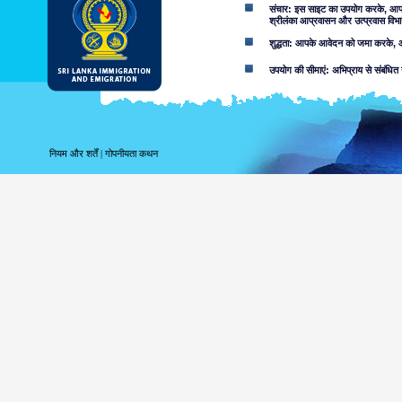
संचार: इस साइट का उपयोग करके, आप ई-म
श्रीलंका आप्रवासन और उत्प्रवास विभा
शुद्धता: आपके आवेदन को जमा करके, आप
उपयोग की सीमाएं: अभिप्राय से संबंधित 
अस्वीकरण:
इस वेब साइट का उपयोग करके आप स्वीका
इस साइट में निहित जानकारी से संबद्ध
नियम और शर्तें
|
गोपनीयता कथन
करता. उपयोगकर्ताओं को उन मामलों के बा
लापरवाही की वजह से या नहीं, उपलब्ध सू
शामिल नहीं करता.
सूचना या सामग्री, जो आक्र
सुलभ हो सकता है, परिणाम के र
सुलभ जानकारी की उपयुक्तता 
निम्नांकित कारणों सहित, आ
वेब साइट या आप
को क्षतिग्रस्त 
जोखिम कि इस वे
आपके द्वारा उपयोगी इस वेब 