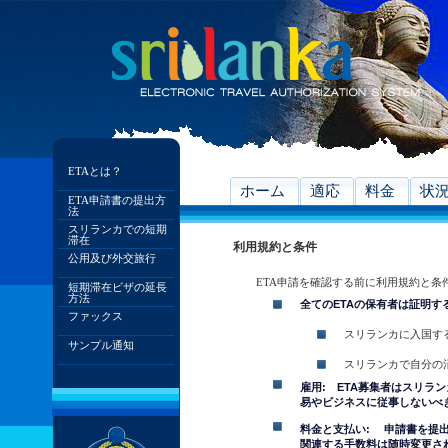
ETAとは？
ホーム
適応
料金
状
ETA申請書の提出方
法
スリランカでの短期
滞在
利用規約と条件
公用及び外交旅行
ETA申請を確認する前に利用規約と条
短期滞在ビザの延長
方法
全てのETAの保有者は証明す
ファックス
スリランカに入国す
サンプル通知
スリランカで自分の
雇用: ETA募集者はスリラ
易やビジネスに従事しないべ
料金と支払い: 申請書を提
関連する手数料は随時変更さ