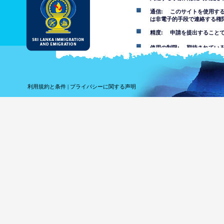
通信: このサイトを使用す
は非電子的手段で連絡する権
精度: 申請を提出すること
使用の制限: 期待されてい
免責事項
このウェブサイトの使用を受
利用規約と条件
|
プライバシーに関する声明
このウェブサイトにある情報
その事項について自分で判断
報を信頼することでまたはこ
れている損失や損害について
このウェブサイトを
は不快な、ポルノ、
す。部門は未成年者
このウェブサイトの
ウェブサイ
ってコンピ
しません。
ウェブサイ