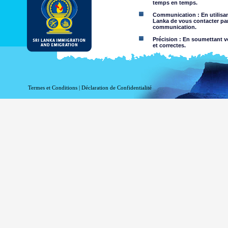
temps en temps.
Communication : En utilisant
Lanka de vous contacter par
communication.
Précision : En soumettant vo
et correctes.
Limites d'utilisation : Vous 
Dégagement de responsabil
Termes et Conditions
|
Déclaration de Confidentialité
En utilisant ce site web, vo
Le Département de l'Immigrati
l'exactitude de l'information c
Département exclut toute res
l'utilisation de, ou sur la foi,
négligence de la part du Départ
Information ou les ma
nature criminelle ou vi
sites Web liés. Le Dép
visualisation par des 
Vous assumez tous les r
Risque que v
être transmis
Le risque qu