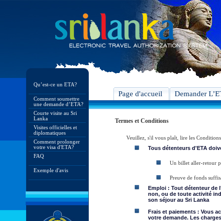
Qu’est-ce un ETA?
Page d'accueil
Demander L’
Comment soumettre
une demande d’ETA?
Courte visite au Sri
Lanka
Termes et Conditions
Visites officielles et
diplomatiques
Veuillez, s'il vous plaît, lire les Condit
Comment prolonger
votre visa d'ETA?
Tous détenteurs d'ETA doive
FAQ
Un billet aller-retour
Exemple d'avis
Preuve de fonds suffis
Emploi : Tout détenteur de 
non, ou de toute activité in
son séjour au Sri Lanka
Frais et paiements : Vous a
votre demande. Les charges 