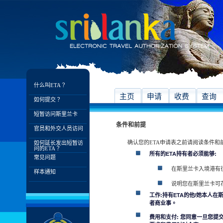
什么叫ETA？
主页
申请
收费
查询
如何提交？
短暂访问斯里兰卡
条件和前提
官员和外交人员访问
确认您的ETA申请表之前请阅读条件和
如何延长发出短暂访
问的ETA？
所有的ETA持有者必须能够:
常见问题
在斯里兰卡入境港有
样本通知
说明您在斯里兰卡可
工作:持有ETA的他/她本人
者商业事。
费用和支付: 您同意一旦您提