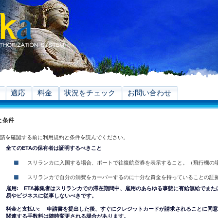
適応
料金
状況をチェック
お問い合わせ
と条件
申請を確認する前に利用規約と条件を読んでください。
全てのETAの保有者は証明するべきこと
スリランカに入国する場合、ポートで往復航空券を表示すること。（飛行機の
スリランカで自分の消費をカーバーするのに十分な資金を持っていることの証
雇用: ETA募集者はスリランカでの滞在期間中、雇用のあらゆる事態に有給無給でまた
易やビジネスに従事しないべきです。
料金と支払い: 申請書を提出した後、すぐにクレジットカードが請求されることに同
関連する手数料は随時変更される場合があります。