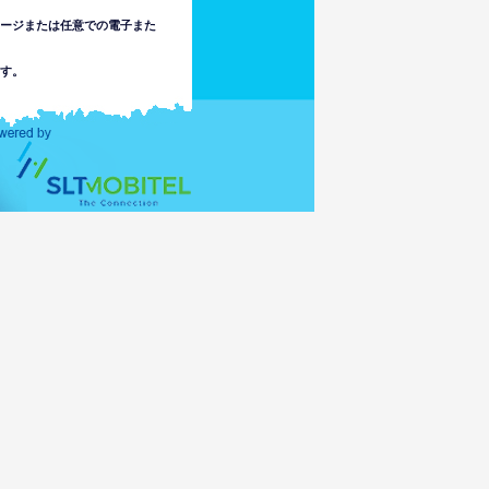
セージまたは任意での電子また
す。
は責任を負いません。使用者は
でまたはこのウェブサイトの情
不注意で起こる、法律で認めら
ます。
アクセスの結果として未成年者
にアクセス可能な場合がありま
任を負いません。
スの伝達もしくは活性化によ
ータを破損されたりするかも
カ以外の国の法律に従うリス