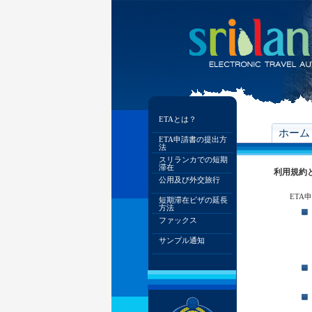
ETAとは？
ホーム
ETA申請書の提出方
法
スリランカでの短期
滞在
利用規約
公用及び外交旅行
ETA
短期滞在ビザの延長
方法
ファックス
サンプル通知