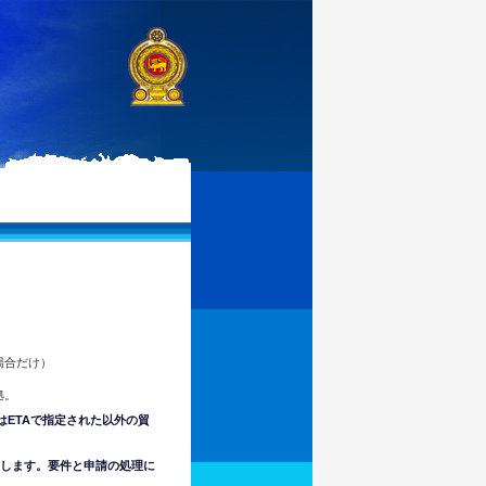
場合だけ）
拠。
はETAで指定された以外の貿
意します。要件と申請の処理に