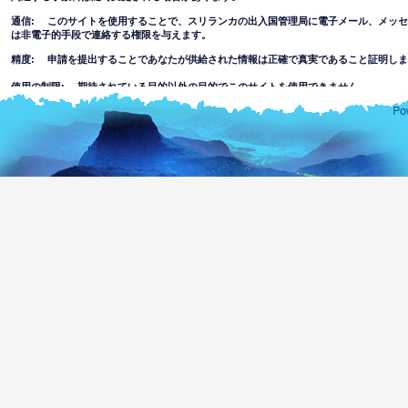
通信: このサイトを使用することで、スリランカの出入国管理局に電子メール、メッ
は非電子的手段で連絡する権限を与えます。
精度: 申請を提出することであなたが供給された情報は正確で真実であること証明しま
使用の制限: 期待されている目的以外の目的でこのサイトを使用できません。
免責事項
このウェブサイトの使用を受け入れることにより
このウェブサイトにある情報の完全さまたは正確さについてスリランカの出入国管理局
その事項について自分で判断しなければなりません。このウェブサイトを使用すること
報を信頼することでまたはこのウェブサイトを通してアクセスすることでまたは何かの
れている損失や損害について出入国管理局の一部または代理人はすべての責任を除外し
このウェブサイトを通してハッキングまたはリンクされているウェブサイトへ
は不快な、ポルノ、不適切な情報や資料にアクセスまたは犯罪や暴力的な性質
す。部門は未成年者または他の人物に表示される情報の適合性に関して一切責
このウェブサイトの使用に伴う以下を含む全てのリスクを想定します。
ウェブサイトまたはウェブサイトへのアクセスを通して何かのウイル
ってコンピュータは危険な状態になったり、ソフトウェアあるいはデ
しません。
ウェブサイトの内容およびリンクされているウェブサイトはスリラン