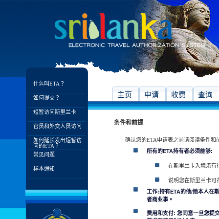
什么叫ETA？
主页
申请
收费
查询
如何提交？
短暂访问斯里兰卡
条件和前提
官员和外交人员访问
确认您的ETA申请表之前请阅读条件和
如何延长发出短暂访
问的ETA？
所有的ETA持有者必须能够:
常见问题
在斯里兰卡入境港有
样本通知
说明您在斯里兰卡可
工作:持有ETA的他/她本人
者商业事。
费用和支付: 您同意一旦您提