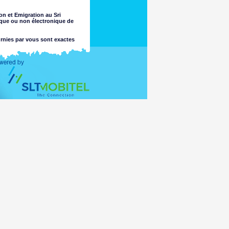
on et Emigration au Sri
ique ou non électronique de
urnies par vous sont exactes
t recherché.
lité quant à l'exhaustivité ou
e jugement sur ces questions. Le
perte ou dommage découlant de
'il s'agisse ou non causé par une
cès des mineurs ou autrement de
iratage ou matériel placé sur les
informations accessibles pour la
agés par un virus qui pourrait
aux lois de tout pays en dehors