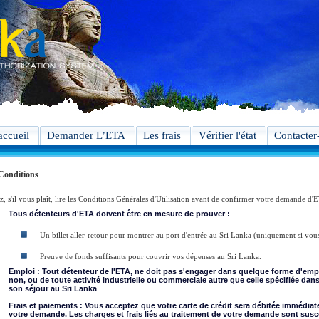
accueil
Demander L’ETA
Les frais
Vérifier l'état
Contacter
Conditions
z, s'il vous plaît, lire les Conditions Générales d'Utilisation avant de confirmer votre demande d'
Tous détenteurs d'ETA doivent être en mesure de prouver :
Un billet aller-retour pour montrer au port d'entrée au Sri Lanka (uniquement si vou
Preuve de fonds suffisants pour couvrir vos dépenses au Sri Lanka.
Emploi : Tout détenteur de l'ETA, ne doit pas s'engager dans quelque forme d'emp
non, ou de toute activité industrielle ou commerciale autre que celle spécifiée dan
son séjour au Sri Lanka
Frais et paiements : Vous acceptez que votre carte de crédit sera débitée immédia
votre demande. Les charges et frais liés au traitement de votre demande sont susc