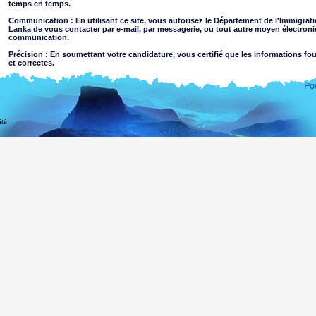
temps en temps.
Communication : En utilisant ce site, vous autorisez le Département de l'Immigrati
Lanka de vous contacter par e-mail, par messagerie, ou tout autre moyen électron
communication.
Précision : En soumettant votre candidature, vous certifié que les informations fo
et correctes.
Limites d'utilisation : Vous ne pouvez utiliser ce site qu’à des fins autres que le bu
Dégagement de responsabilité
ité
En utilisant ce site web, vous acceptez
Le Département de l'Immigration et Émigration du Sri Lanka n'assume aucune responsabi
l'exactitude de l'information contenue sur ce site. Les utilisateurs doivent faire leur propr
Département exclut toute responsabilité dans la mesure permise par la loi en cas de 
l'utilisation de, ou sur la foi, les informations contenues sur ou l'accès via ce site web, qu
négligence de la part du Département ou de ses des agents.
Information ou les matériaux qui sont injurieux, pornographiques, impropres à l'ac
nature criminelle ou violente peuvent être accessibles via ce site soit à la suite de p
sites Web liés. Le Département ne fait aucune déclaration quant à la pertinence des 
visualisation par des mineurs ou toute autre personne.
Vous assumez tous les risques associés à l'utilisation de ce site web, y compris:
Risque que votre ordinateur, des logiciels ou des données soient endomm
être transmis ou activé via le site web ou votre accès à ce produit ou,
Le risque que le contenu de ce site web et de sites web liés est conforme 