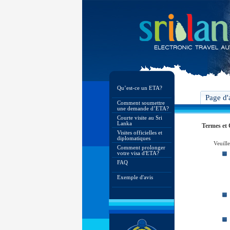
Qu’est-ce un ETA?
Page d'
Comment soumettre
une demande d’ETA?
Courte visite au Sri
Lanka
Termes et 
Visites officielles et
diplomatiques
Veuille
Comment prolonger
votre visa d'ETA?
FAQ
Exemple d'avis