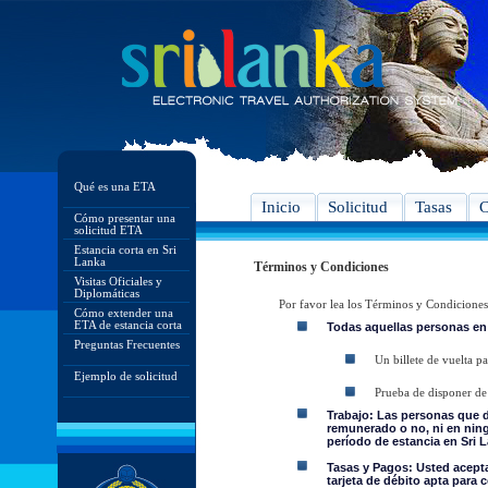
Qué es una ETA
Inicio
Solicitud
Tasas
C
Cómo presentar una
solicitud ETA
Estancia corta en Sri
Lanka
Términos y Condiciones
Visitas Oficiales y
Diplomáticas
Por favor lea los Términos y Condiciones
Cómo extender una
ETA de estancia corta
Todas aquellas personas en
Preguntas Frecuentes
Un billete de vuelta pa
Ejemplo de solicitud
Prueba de disponer de 
Trabajo: Las personas que 
remunerado o no, ni en ning
período de estancia en Sri L
Tasas y Pagos: Usted acepta 
tarjeta de débito apta para