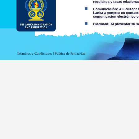
requisitos y tasas relacion
Comunicación: Al utilizar e
Lanka a ponerse en contacto
comunicación electrónico o 
Fidelidad: Al presentar su s
Restricciones de uso: No deb
Aviso Legal:
Términos y Condiciones
|
Política de Privacidad
Al utilizar esta página web 
El Departamento de Inmigración
de cualquier información conte
niega toda responsabilidad e
contenida en esta página web o 
por parte del Departamento o su
Información o materia
criminal o violenta a 
material colgado en 
información accesible 
Usted asume todos los 
Riesgo de s
trasmitido o 
El riesgo de
de Sri Lanka