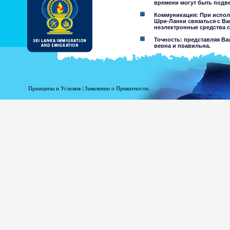
времени могут быть подв
Коммуникация: При испол
Шри-Ланки связаться с Ва
неэлектронные средства с
Точность: представляя Ва
верна и правильна.
Ограничения использовани
обозначенной.
Отклонение ответственнос
Принципы и Условия
|
Заявлении о Приватности.
При использовании этого
Департамент Иммиграции и Э
информации содержащейся н
материалах. Департамент и
повреждение, являющееся рез
на этом сайте, или доступа 
агентов.
Информация или ма
несовершеннолетних,
результате хакерство
предостережений от
других пользователей
Вы принимаете все ри
Риск вашег
который мог