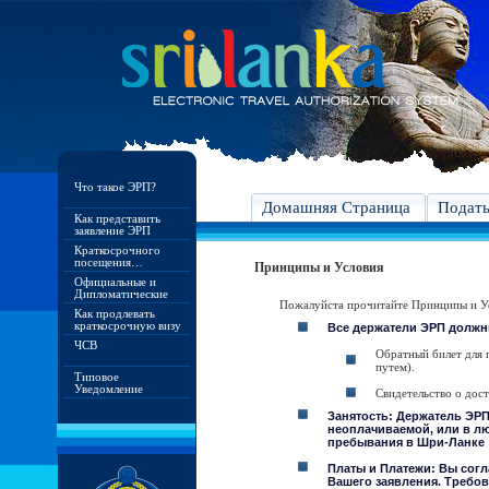
Что такое ЭРП?
Домашняя Страница
Подат
Как представить
заявление ЭРП
Краткосрочного
посещения…
Принципы и Условия
Официальные и
Дипломатические
Пожалуйста прочитайте Принципы и Ус
Как продлевать
краткосрочную визу
Все держатели ЭРП должн
ЧСВ
Обратный билет для 
путем).
Типовое
Уведомление
Свидетельство о дос
Занятость: Держатель ЭРП
неоплачиваемой, или в лю
пребывания в Шри-Ланке
Платы и Платежи: Вы согл
Вашего заявления. Требов